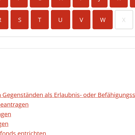
R
S
T
U
V
W
X
 Gegenständen als Erlaubnis- oder Befähigungss
eantragen
agen
gen
fonds entrichten