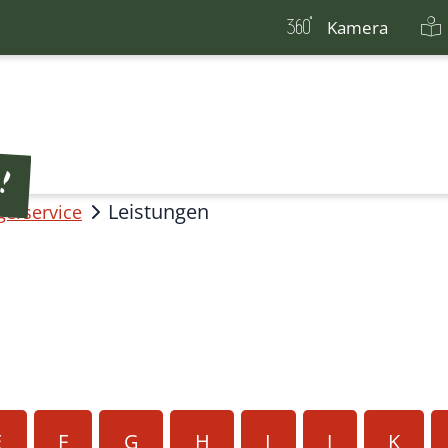
Kamera
Leistungen
gerservice
E
F
G
H
I
J
K