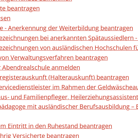
te beantragen
ssen
 - Anerkennung der Weiterbildung beantragen
Bezeichnungen bei anerkannten Spätaussiedler
Bezeichnungen von ausländischen Hochschulen f
 von Verwaltungsverfahren beantragen
ur Abendrealschule anmelden
registerauskunft (Halterauskunft) beantragen
 Servicedienstleister im Rahmen der Geldwäscheau
aus- und Familienpfleger, Heilerziehungsassisten
lpädagoge mit ausländischer Berufsausbildung – 
gem Eintritt in den Ruhestand beantragen
ährig Versicherte beantragen