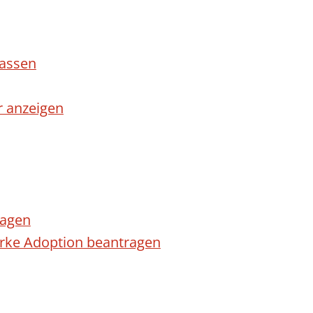
lassen
r anzeigen
ragen
arke Adoption beantragen