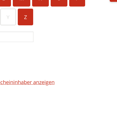
Y
Z
cheininhaber anzeigen