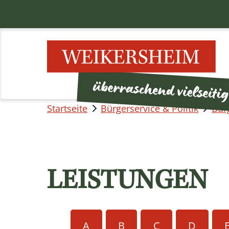
Startseite
Bürgerservice & Politik
Bür
LEISTUNGEN
A
B
C
D