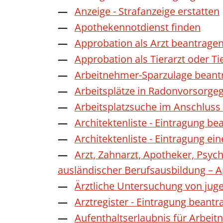
Anzeige - Strafanzeige erstatten
Apothekennotdienst finden
Approbation als Arzt beantrage
Approbation als Tierarzt oder Ti
Arbeitnehmer-Sparzulage beant
Arbeitsplätze in Radonvorsorge
Arbeitsplatzsuche im Anschluss
Architektenliste - Eintragung be
Architektenliste - Eintragung ei
Arzt, Zahnarzt, Apotheker, Psyc
ausländischer Berufsausbildung – 
Ärztliche Untersuchung von jug
Arztregister - Eintragung beantr
Aufenthaltserlaubnis für Arbeit