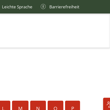
Leichte Sprache
Barrierefreiheit
L
M
N
O
P