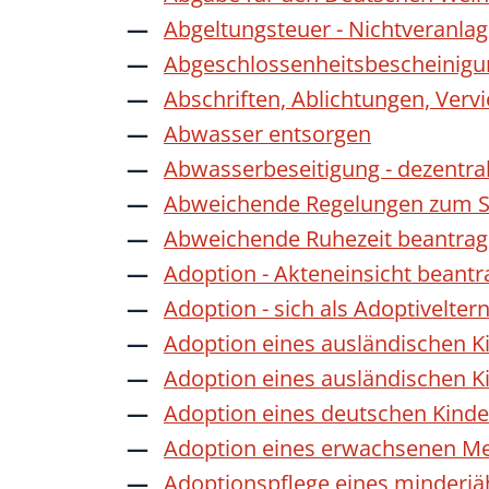
Abgeltungsteuer - Nichtveranla
Abgeschlossenheitsbescheinigu
Abschriften, Ablichtungen, Verv
Abwasser entsorgen
Abwasserbeseitigung - dezentra
Abweichende Regelungen zum Sc
Abweichende Ruhezeit beantra
Adoption - Akteneinsicht beant
Adoption - sich als Adoptivelte
Adoption eines ausländischen K
Adoption eines ausländischen K
Adoption eines deutschen Kind
Adoption eines erwachsenen M
Adoptionspflege eines minderj