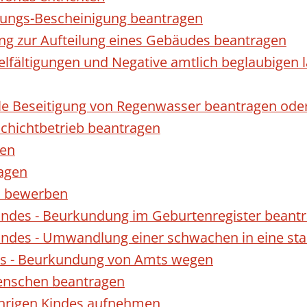
gungs-Bescheinigung beantragen
ng zur Aufteilung eines Gebäudes beantragen
ielfältigungen und Negative amtlich beglaubigen 
le Beseitigung von Regenwasser beantragen ode
hichtbetrieb beantragen
gen
ragen
rn bewerben
indes - Beurkundung im Geburtenregister beant
indes - Umwandlung einer schwachen in eine st
es - Beurkundung von Amts wegen
enschen beantragen
ährigen Kindes aufnehmen