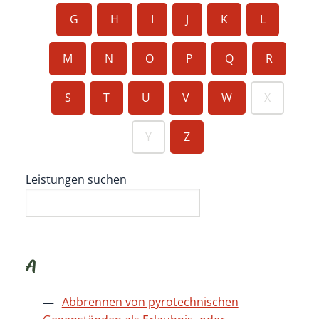
G
H
I
J
K
L
M
N
O
P
Q
R
S
T
U
V
W
X
Y
Z
Leistungen suchen
A
Abbrennen von pyrotechnischen