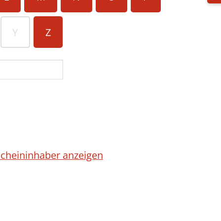
Y
Z
cheininhaber anzeigen