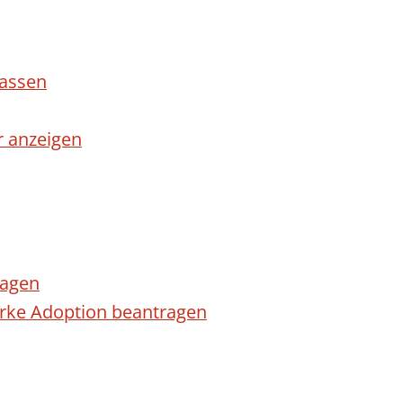
lassen
r anzeigen
ragen
arke Adoption beantragen