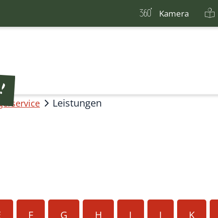
Kamera
Leistungen
gerservice
E
F
G
H
I
J
K