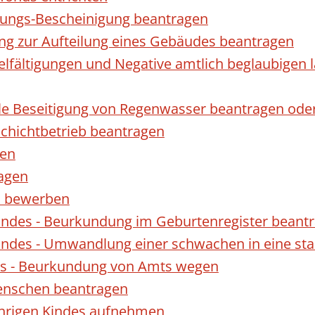
gungs-Bescheinigung beantragen
ng zur Aufteilung eines Gebäudes beantragen
ielfältigungen und Negative amtlich beglaubigen 
le Beseitigung von Regenwasser beantragen ode
hichtbetrieb beantragen
gen
ragen
rn bewerben
indes - Beurkundung im Geburtenregister beant
indes - Umwandlung einer schwachen in eine st
es - Beurkundung von Amts wegen
enschen beantragen
ährigen Kindes aufnehmen