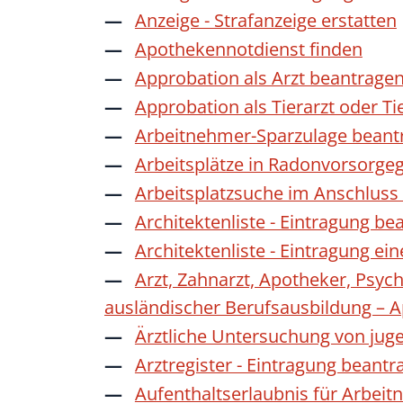
Anzeige - Strafanzeige erstatten
Apothekennotdienst finden
Approbation als Arzt beantrage
Approbation als Tierarzt oder Ti
Arbeitnehmer-Sparzulage beant
Arbeitsplätze in Radonvorsorge
Arbeitsplatzsuche im Anschluss
Architektenliste - Eintragung be
Architektenliste - Eintragung ei
Arzt, Zahnarzt, Apotheker, Psyc
ausländischer Berufsausbildung – 
Ärztliche Untersuchung von jug
Arztregister - Eintragung beantr
Aufenthaltserlaubnis für Arbeit