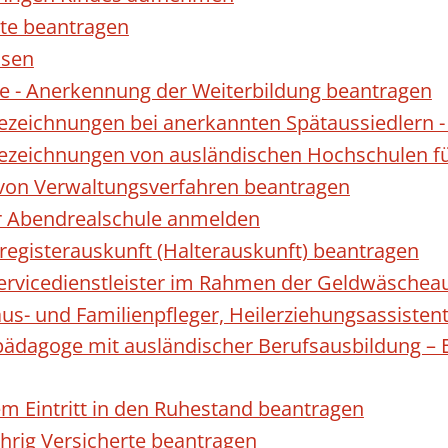
te beantragen
ssen
 - Anerkennung der Weiterbildung beantragen
Bezeichnungen bei anerkannten Spätaussiedler
Bezeichnungen von ausländischen Hochschulen f
 von Verwaltungsverfahren beantragen
ur Abendrealschule anmelden
registerauskunft (Halterauskunft) beantragen
 Servicedienstleister im Rahmen der Geldwäscheau
aus- und Familienpfleger, Heilerziehungsassisten
lpädagoge mit ausländischer Berufsausbildung – 
gem Eintritt in den Ruhestand beantragen
ährig Versicherte beantragen