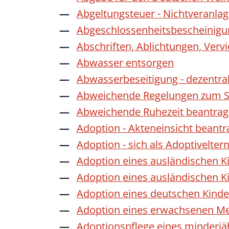
Abgeltungsteuer - Nichtveranla
Abgeschlossenheitsbescheinigu
Abschriften, Ablichtungen, Verv
Abwasser entsorgen
Abwasserbeseitigung - dezentra
Abweichende Regelungen zum Sc
Abweichende Ruhezeit beantra
Adoption - Akteneinsicht beant
Adoption - sich als Adoptivelte
Adoption eines ausländischen K
Adoption eines ausländischen K
Adoption eines deutschen Kind
Adoption eines erwachsenen M
Adoptionspflege eines minderj