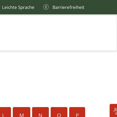
Leichte Sprache
Barrierefreiheit
L
M
N
O
P