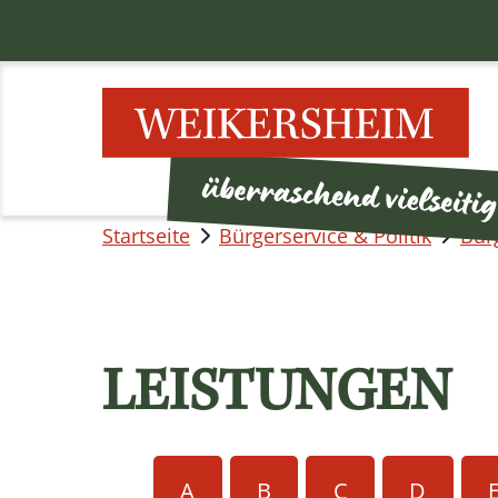
Startseite
Bürgerservice & Politik
Bür
LEISTUNGEN
A
B
C
D