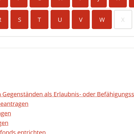
R
S
T
U
V
W
X
 Gegenständen als Erlaubnis- oder Befähigungss
eantragen
agen
gen
fonds entrichten