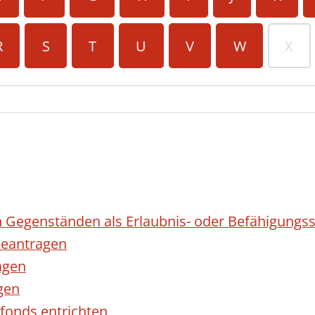
R
S
T
U
V
W
X
 Gegenständen als Erlaubnis- oder Befähigungss
eantragen
agen
gen
fonds entrichten