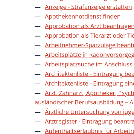
Anzeige - Strafanzeige erstatten
Apothekennotdienst finden
Approbation als Arzt beantrage
Approbation als Tierarzt oder Ti
Arbeitnehmer-Sparzulage beant
Arbeitsplätze in Radonvorsorge
Arbeitsplatzsuche im Anschluss
Architektenliste - Eintragung be
Architektenliste - Eintragung ei
Arzt, Zahnarzt, Apotheker, Psyc
ausländischer Berufsausbildung – 
Ärztliche Untersuchung von jug
Arztregister - Eintragung beantr
Aufenthaltserlaubnis für Arbeit