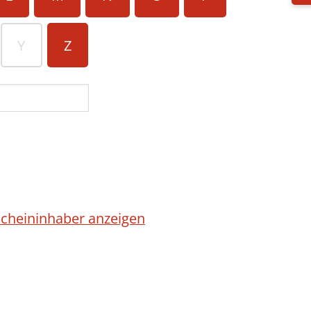
Y
Z
cheininhaber anzeigen