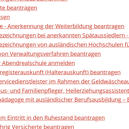
te beantragen
ssen
 - Anerkennung der Weiterbildung beantragen
Bezeichnungen bei anerkannten Spätaussiedler
Bezeichnungen von ausländischen Hochschulen f
 von Verwaltungsverfahren beantragen
ur Abendrealschule anmelden
registerauskunft (Halterauskunft) beantragen
 Servicedienstleister im Rahmen der Geldwäscheau
aus- und Familienpfleger, Heilerziehungsassisten
lpädagoge mit ausländischer Berufsausbildung – 
gem Eintritt in den Ruhestand beantragen
ährig Versicherte beantragen