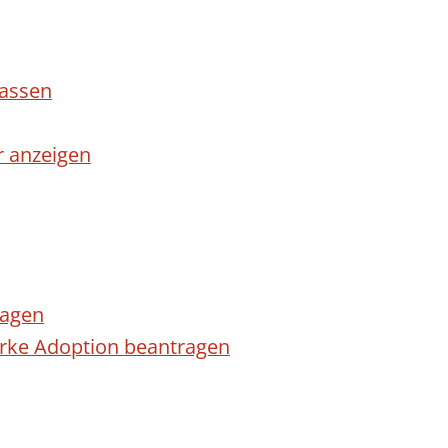
lassen
r anzeigen
ragen
arke Adoption beantragen