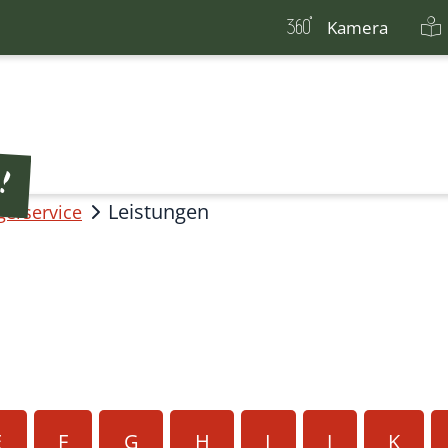
Kamera
Leistungen
gerservice
E
F
G
H
I
J
K