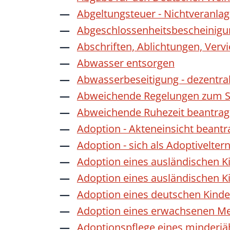
Abgeltungsteuer - Nichtveranla
Abgeschlossenheitsbescheinigu
Abschriften, Ablichtungen, Verv
Abwasser entsorgen
Abwasserbeseitigung - dezentra
Abweichende Regelungen zum Sc
Abweichende Ruhezeit beantra
Adoption - Akteneinsicht beant
Adoption - sich als Adoptivelte
Adoption eines ausländischen K
Adoption eines ausländischen K
Adoption eines deutschen Kind
Adoption eines erwachsenen M
Adoptionspflege eines minderj