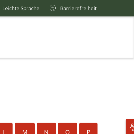
Leichte Sprache
Barrierefreiheit
L
M
N
O
P