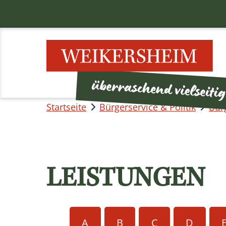
Startseite
Bürgerservice & Politik
Bür
LEISTUNGEN
A
B
C
D