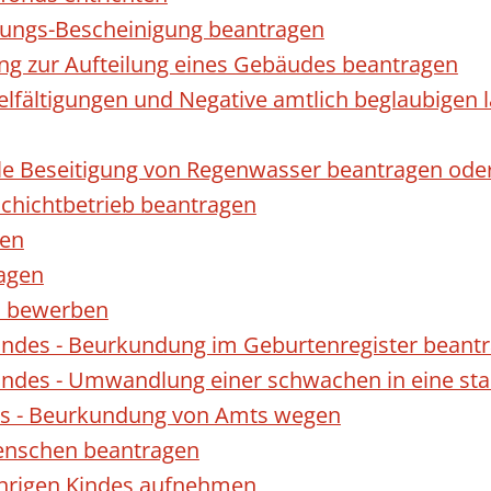
gungs-Bescheinigung beantragen
ng zur Aufteilung eines Gebäudes beantragen
ielfältigungen und Negative amtlich beglaubigen 
le Beseitigung von Regenwasser beantragen ode
hichtbetrieb beantragen
gen
ragen
rn bewerben
indes - Beurkundung im Geburtenregister beant
indes - Umwandlung einer schwachen in eine st
es - Beurkundung von Amts wegen
enschen beantragen
ährigen Kindes aufnehmen