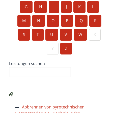
G
H
I
J
K
L
M
N
O
P
Q
R
S
T
U
V
W
X
Y
Z
Leistungen suchen
A
Abbrennen von pyrotechnischen