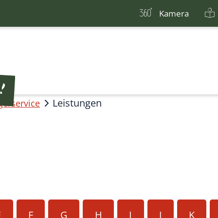
Kamera
Leistungen
gerservice
E
F
G
H
I
J
K