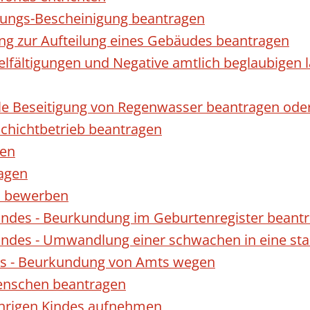
gungs-Bescheinigung beantragen
ng zur Aufteilung eines Gebäudes beantragen
ielfältigungen und Negative amtlich beglaubigen 
le Beseitigung von Regenwasser beantragen ode
hichtbetrieb beantragen
gen
ragen
rn bewerben
indes - Beurkundung im Geburtenregister beant
indes - Umwandlung einer schwachen in eine st
es - Beurkundung von Amts wegen
enschen beantragen
ährigen Kindes aufnehmen