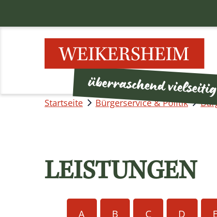
Startseite
Bürgerservice & Politik
Bür
LEISTUNGEN
A
B
C
D