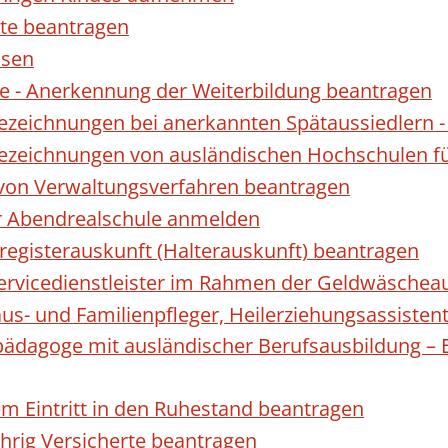
te beantragen
ssen
 - Anerkennung der Weiterbildung beantragen
Bezeichnungen bei anerkannten Spätaussiedler
Bezeichnungen von ausländischen Hochschulen f
 von Verwaltungsverfahren beantragen
ur Abendrealschule anmelden
registerauskunft (Halterauskunft) beantragen
 Servicedienstleister im Rahmen der Geldwäscheau
aus- und Familienpfleger, Heilerziehungsassisten
lpädagoge mit ausländischer Berufsausbildung – 
gem Eintritt in den Ruhestand beantragen
ährig Versicherte beantragen