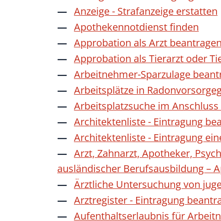
Anzeige - Strafanzeige erstatten
Apothekennotdienst finden
Approbation als Arzt beantrage
Approbation als Tierarzt oder Ti
Arbeitnehmer-Sparzulage beant
Arbeitsplätze in Radonvorsorge
Arbeitsplatzsuche im Anschluss
Architektenliste - Eintragung be
Architektenliste - Eintragung ei
Arzt, Zahnarzt, Apotheker, Psyc
ausländischer Berufsausbildung – 
Ärztliche Untersuchung von jug
Arztregister - Eintragung beantr
Aufenthaltserlaubnis für Arbeit