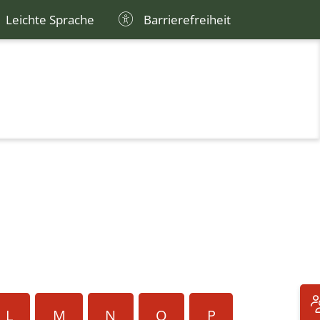
Leichte Sprache
Barrierefreiheit
L
M
N
O
P