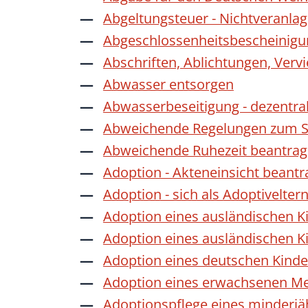
Abgeltungsteuer - Nichtveranla
Abgeschlossenheitsbescheinigu
Abschriften, Ablichtungen, Verv
Abwasser entsorgen
Abwasserbeseitigung - dezentra
Abweichende Regelungen zum Sc
Abweichende Ruhezeit beantra
Adoption - Akteneinsicht beant
Adoption - sich als Adoptivelte
Adoption eines ausländischen K
Adoption eines ausländischen K
Adoption eines deutschen Kind
Adoption eines erwachsenen M
Adoptionspflege eines minderj