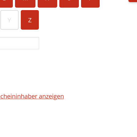
Y
Z
cheininhaber anzeigen