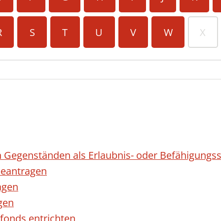
R
S
T
U
V
W
X
 Gegenständen als Erlaubnis- oder Befähigungss
eantragen
agen
gen
fonds entrichten