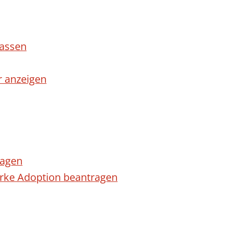
lassen
r anzeigen
ragen
arke Adoption beantragen