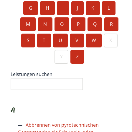
G
H
I
J
K
L
M
N
O
P
Q
R
S
T
U
V
W
X
Y
Z
Leistungen suchen
A
Abbrennen von pyrotechnischen