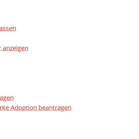
lassen
r anzeigen
ragen
arke Adoption beantragen