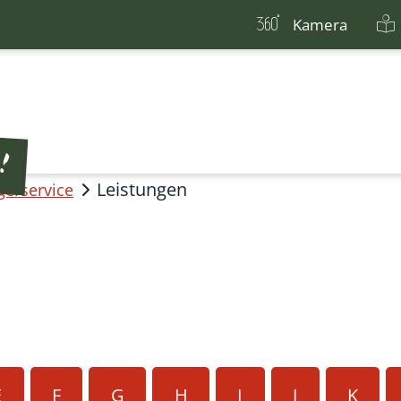
Kamera
Leistungen
gerservice
E
F
G
H
I
J
K