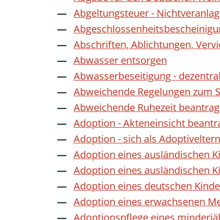
Abgeltungsteuer - Nichtveranla
Abgeschlossenheitsbescheinigu
Abschriften, Ablichtungen, Verv
Abwasser entsorgen
Abwasserbeseitigung - dezentra
Abweichende Regelungen zum Sc
Abweichende Ruhezeit beantra
Adoption - Akteneinsicht beant
Adoption - sich als Adoptivelte
Adoption eines ausländischen K
Adoption eines ausländischen K
Adoption eines deutschen Kind
Adoption eines erwachsenen M
Adoptionspflege eines minderj