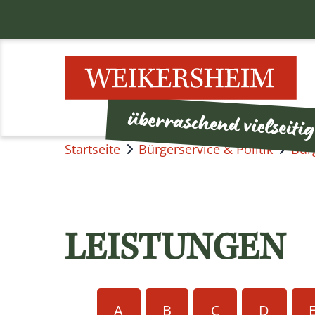
Startseite
Bürgerservice & Politik
Bür
LEISTUNGEN
A
B
C
D