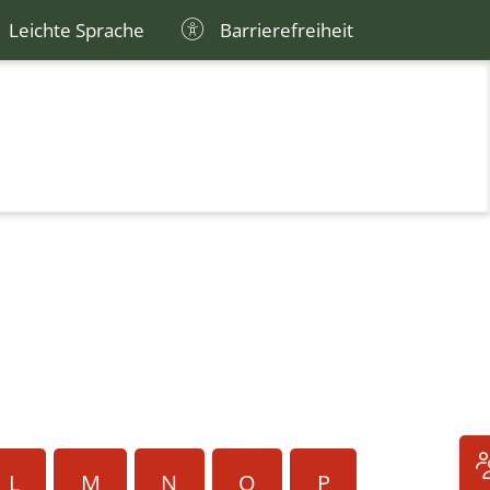
Leichte Sprache
Barrierefreiheit
L
M
N
O
P