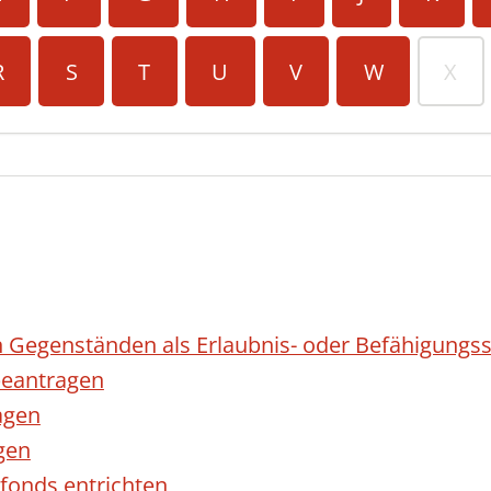
R
S
T
U
V
W
X
 Gegenständen als Erlaubnis- oder Befähigungss
eantragen
agen
gen
fonds entrichten