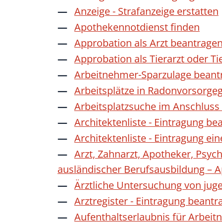
Anzeige - Strafanzeige erstatten
Apothekennotdienst finden
Approbation als Arzt beantrage
Approbation als Tierarzt oder Ti
Arbeitnehmer-Sparzulage beant
Arbeitsplätze in Radonvorsorge
Arbeitsplatzsuche im Anschluss
Architektenliste - Eintragung be
Architektenliste - Eintragung ei
Arzt, Zahnarzt, Apotheker, Psyc
ausländischer Berufsausbildung – 
Ärztliche Untersuchung von jug
Arztregister - Eintragung beantr
Aufenthaltserlaubnis für Arbeit