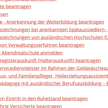
te beantragen
ssen
 - Anerkennung der Weiterbildung beantragen
Bezeichnungen bei anerkannten Spätaussiedler
Bezeichnungen von ausländischen Hochschulen f
 von Verwaltungsverfahren beantragen
ur Abendrealschule anmelden
registerauskunft (Halterauskunft) beantragen
 Servicedienstleister im Rahmen der Geldwäscheau
aus- und Familienpfleger, Heilerziehungsassisten
lpädagoge mit ausländischer Berufsausbildung – 
gem Eintritt in den Ruhestand beantragen
ährig Versicherte beantragen