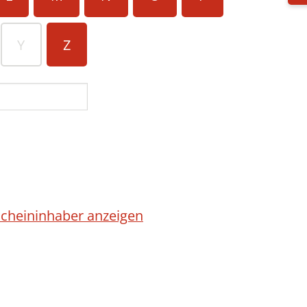
Y
Z
cheininhaber anzeigen