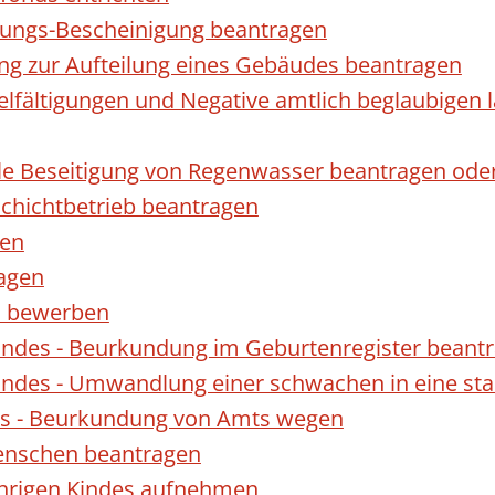
gungs-Bescheinigung beantragen
ng zur Aufteilung eines Gebäudes beantragen
ielfältigungen und Negative amtlich beglaubigen 
le Beseitigung von Regenwasser beantragen ode
hichtbetrieb beantragen
gen
ragen
rn bewerben
indes - Beurkundung im Geburtenregister beant
indes - Umwandlung einer schwachen in eine st
es - Beurkundung von Amts wegen
enschen beantragen
ährigen Kindes aufnehmen