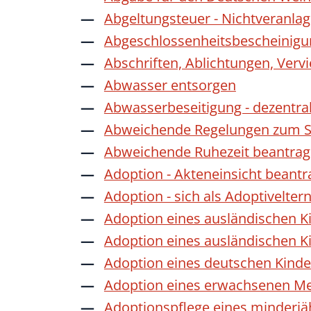
Abgeltungsteuer - Nichtveranla
Abgeschlossenheitsbescheinigu
Abschriften, Ablichtungen, Verv
Abwasser entsorgen
Abwasserbeseitigung - dezentra
Abweichende Regelungen zum Sc
Abweichende Ruhezeit beantra
Adoption - Akteneinsicht beant
Adoption - sich als Adoptivelte
Adoption eines ausländischen K
Adoption eines ausländischen K
Adoption eines deutschen Kind
Adoption eines erwachsenen M
Adoptionspflege eines minderj