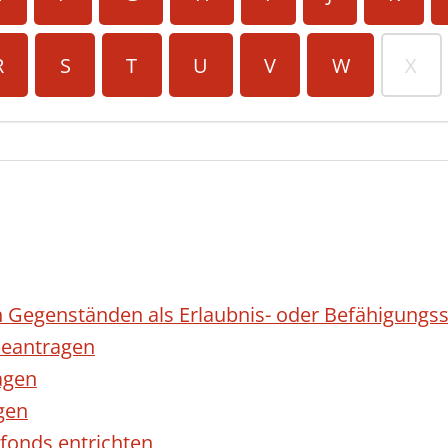
R
S
T
U
V
W
X
 Gegenständen als Erlaubnis- oder Befähigungss
eantragen
agen
gen
fonds entrichten