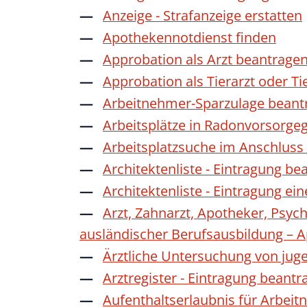
Anzeige - Strafanzeige erstatten
Apothekennotdienst finden
Approbation als Arzt beantrage
Approbation als Tierarzt oder Ti
Arbeitnehmer-Sparzulage beant
Arbeitsplätze in Radonvorsorge
Arbeitsplatzsuche im Anschluss
Architektenliste - Eintragung be
Architektenliste - Eintragung ei
Arzt, Zahnarzt, Apotheker, Psyc
ausländischer Berufsausbildung – 
Ärztliche Untersuchung von jug
Arztregister - Eintragung beantr
Aufenthaltserlaubnis für Arbeit