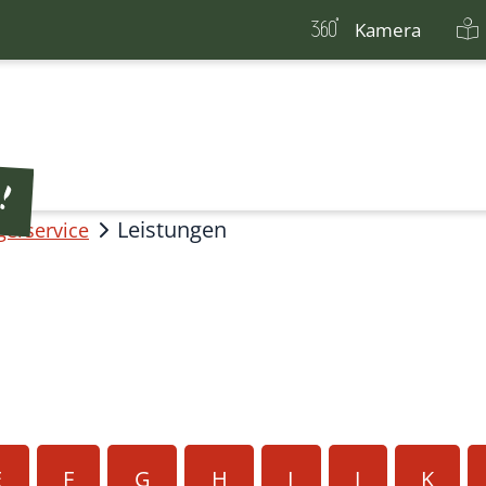
Kamera
Leistungen
gerservice
E
F
G
H
I
J
K