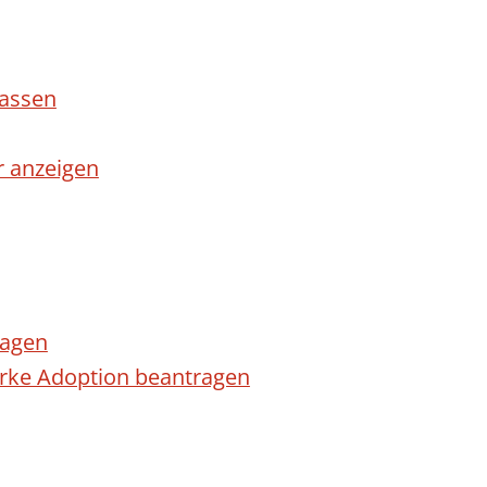
lassen
r anzeigen
ragen
arke Adoption beantragen