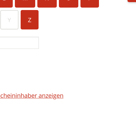
Y
Z
cheininhaber anzeigen