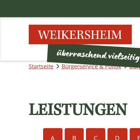
Startseite
Bürgerservice & Politik
Bür
LEISTUNGEN
A
B
C
D