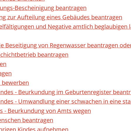
gungs-Bescheinigung beantragen
ng zur Aufteilung eines Gebäudes beantragen
ielfältigungen und Negative amtlich beglaubigen 
le Beseitigung von Regenwasser beantragen ode
hichtbetrieb beantragen
gen
ragen
rn bewerben
indes - Beurkundung im Geburtenregister beant
indes - Umwandlung einer schwachen in eine st
es - Beurkundung von Amts wegen
enschen beantragen
ährigen Kindes aufnehmen