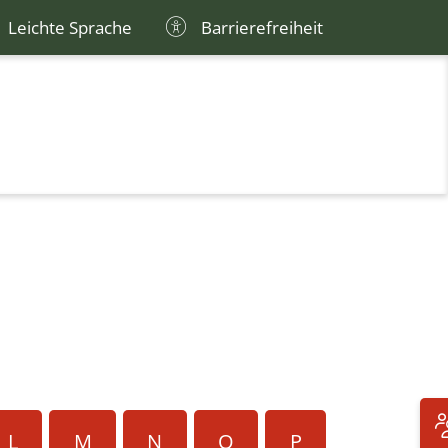
Leichte Sprache
Barrierefreiheit
L
M
N
O
P