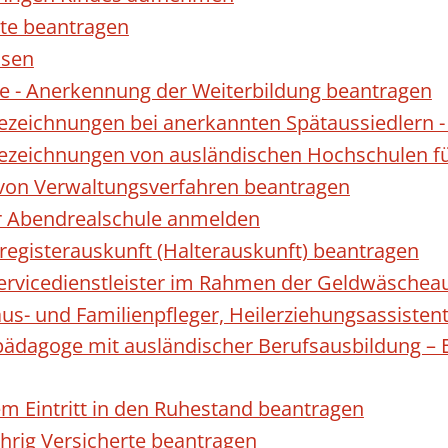
te beantragen
ssen
 - Anerkennung der Weiterbildung beantragen
Bezeichnungen bei anerkannten Spätaussiedler
Bezeichnungen von ausländischen Hochschulen f
 von Verwaltungsverfahren beantragen
ur Abendrealschule anmelden
registerauskunft (Halterauskunft) beantragen
 Servicedienstleister im Rahmen der Geldwäscheau
aus- und Familienpfleger, Heilerziehungsassisten
lpädagoge mit ausländischer Berufsausbildung – 
gem Eintritt in den Ruhestand beantragen
ährig Versicherte beantragen