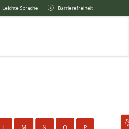
Leichte Sprache
Barrierefreiheit
L
M
N
O
P