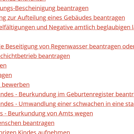
gungs-Bescheinigung beantragen
ng zur Aufteilung eines Gebäudes beantragen
ielfältigungen und Negative amtlich beglaubigen 
le Beseitigung von Regenwasser beantragen ode
hichtbetrieb beantragen
gen
ragen
rn bewerben
indes - Beurkundung im Geburtenregister beant
indes - Umwandlung einer schwachen in eine st
es - Beurkundung von Amts wegen
enschen beantragen
ährigen Kindes aufnehmen