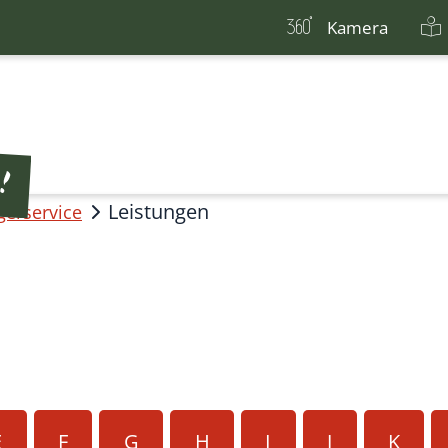
Kamera
Leistungen
gerservice
E
F
G
H
I
J
K