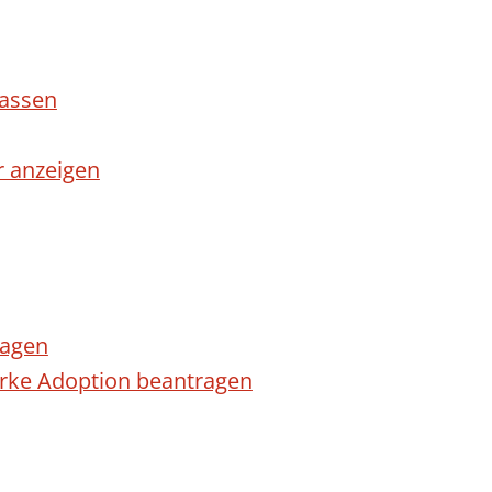
lassen
r anzeigen
ragen
arke Adoption beantragen