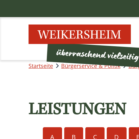
Startseite
Bürgerservice & Politik
Bür
LEISTUNGEN
A
B
C
D