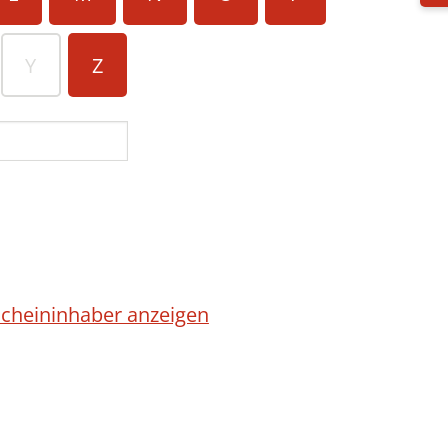
Y
Z
cheininhaber anzeigen