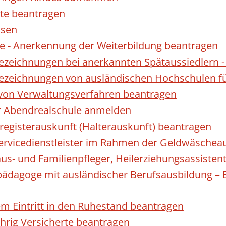
te beantragen
ssen
 - Anerkennung der Weiterbildung beantragen
Bezeichnungen bei anerkannten Spätaussiedler
Bezeichnungen von ausländischen Hochschulen f
 von Verwaltungsverfahren beantragen
ur Abendrealschule anmelden
registerauskunft (Halterauskunft) beantragen
 Servicedienstleister im Rahmen der Geldwäscheau
aus- und Familienpfleger, Heilerziehungsassisten
lpädagoge mit ausländischer Berufsausbildung – 
gem Eintritt in den Ruhestand beantragen
ährig Versicherte beantragen