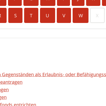
R
S
T
U
V
W
X
 Gegenständen als Erlaubnis- oder Befähigungss
eantragen
agen
gen
fonds entrichten