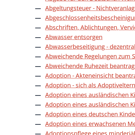
Abgeltungsteuer - Nichtveranla
Abgeschlossenheitsbescheinigu
Abschriften, Ablichtungen, Verv
Abwasser entsorgen
Abwasserbeseitigung - dezentra
Abweichende Regelungen zum Sc
Abweichende Ruhezeit beantra
Adoption - Akteneinsicht beant
Adoption - sich als Adoptivelte
Adoption eines ausländischen K
Adoption eines ausländischen K
Adoption eines deutschen Kind
Adoption eines erwachsenen M
Adoptionspflege eines minderj