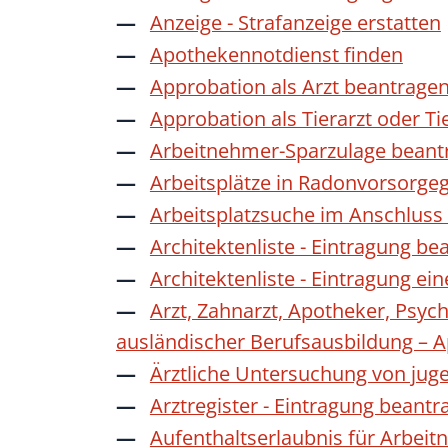
Anzeige - Strafanzeige erstatten
Apothekennotdienst finden
Approbation als Arzt beantrage
Approbation als Tierarzt oder Ti
Arbeitnehmer-Sparzulage beant
Arbeitsplätze in Radonvorsorge
Arbeitsplatzsuche im Anschluss
Architektenliste - Eintragung be
Architektenliste - Eintragung ei
Arzt, Zahnarzt, Apotheker, Psyc
ausländischer Berufsausbildung – 
Ärztliche Untersuchung von jug
Arztregister - Eintragung beantr
Aufenthaltserlaubnis für Arbeit