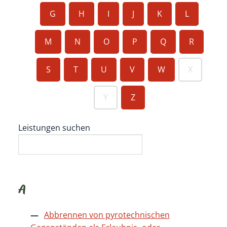
G
H
I
J
K
L
M
N
O
P
Q
R
S
T
U
V
W
X
Y
Z
Leistungen suchen
A
Abbrennen von pyrotechnischen