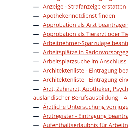
Anzeige - Strafanzeige erstatten
Apothekennotdienst finden
Approbation als Arzt beantrage
Approbation als Tierarzt oder Ti
Arbeitnehmer-Sparzulage beant
Arbeitsplätze in Radonvorsorge
Arbeitsplatzsuche im Anschluss
Architektenliste - Eintragung be
Architektenliste - Eintragung ei
Arzt, Zahnarzt, Apotheker, Psyc
ausländischer Berufsausbildung – 
Ärztliche Untersuchung von jug
Arztregister - Eintragung beantr
Aufenthaltserlaubnis für Arbeit