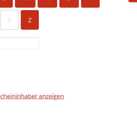
Y
Z
cheininhaber anzeigen