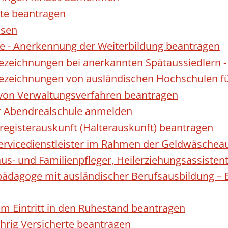
te beantragen
ssen
 - Anerkennung der Weiterbildung beantragen
Bezeichnungen bei anerkannten Spätaussiedler
Bezeichnungen von ausländischen Hochschulen f
 von Verwaltungsverfahren beantragen
ur Abendrealschule anmelden
registerauskunft (Halterauskunft) beantragen
 Servicedienstleister im Rahmen der Geldwäscheau
aus- und Familienpfleger, Heilerziehungsassisten
lpädagoge mit ausländischer Berufsausbildung – 
gem Eintritt in den Ruhestand beantragen
ährig Versicherte beantragen