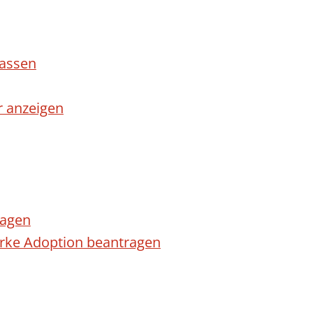
lassen
r anzeigen
ragen
arke Adoption beantragen