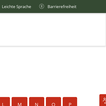
Leichte Sprache
Barrierefreiheit
L
M
N
O
P