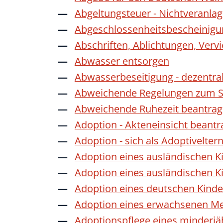
Abgeltungsteuer - Nichtveranla
Abgeschlossenheitsbescheinigu
Abschriften, Ablichtungen, Verv
Abwasser entsorgen
Abwasserbeseitigung - dezentra
Abweichende Regelungen zum Sc
Abweichende Ruhezeit beantra
Adoption - Akteneinsicht beant
Adoption - sich als Adoptivelte
Adoption eines ausländischen K
Adoption eines ausländischen K
Adoption eines deutschen Kind
Adoption eines erwachsenen M
Adoptionspflege eines minderj