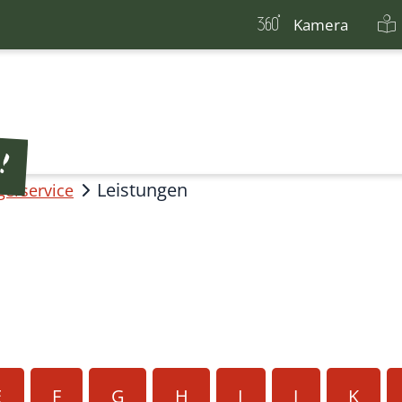
Kamera
Leistungen
gerservice
E
F
G
H
I
J
K