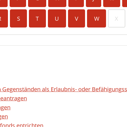
R
S
T
U
V
W
X
 Gegenständen als Erlaubnis- oder Befähigungss
eantragen
agen
gen
fonds entrichten