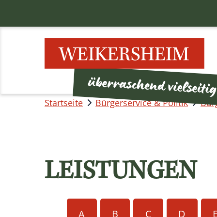
Startseite
Bürgerservice & Politik
Bür
LEISTUNGEN
A
B
C
D