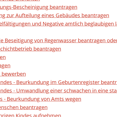
gungs-Bescheinigung beantragen
ng zur Aufteilung eines Gebäudes beantragen
ielfältigungen und Negative amtlich beglaubigen 
le Beseitigung von Regenwasser beantragen ode
hichtbetrieb beantragen
gen
ragen
rn bewerben
indes - Beurkundung im Geburtenregister beant
indes - Umwandlung einer schwachen in eine st
es - Beurkundung von Amts wegen
enschen beantragen
ährigen Kindes aufnehmen