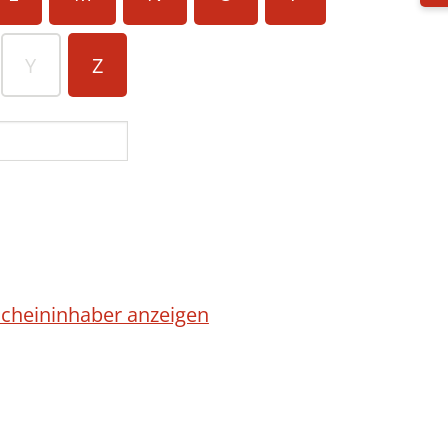
Y
Z
cheininhaber anzeigen