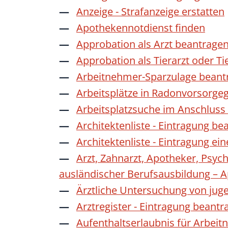
Anzeige - Strafanzeige erstatten
Apothekennotdienst finden
Approbation als Arzt beantrage
Approbation als Tierarzt oder Ti
Arbeitnehmer-Sparzulage beant
Arbeitsplätze in Radonvorsorge
Arbeitsplatzsuche im Anschluss
Architektenliste - Eintragung be
Architektenliste - Eintragung ei
Arzt, Zahnarzt, Apotheker, Psyc
ausländischer Berufsausbildung – 
Ärztliche Untersuchung von jug
Arztregister - Eintragung beantr
Aufenthaltserlaubnis für Arbeit