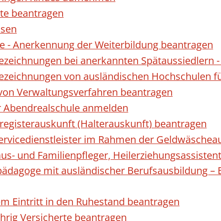
te beantragen
ssen
 - Anerkennung der Weiterbildung beantragen
Bezeichnungen bei anerkannten Spätaussiedler
Bezeichnungen von ausländischen Hochschulen f
 von Verwaltungsverfahren beantragen
ur Abendrealschule anmelden
registerauskunft (Halterauskunft) beantragen
 Servicedienstleister im Rahmen der Geldwäscheau
aus- und Familienpfleger, Heilerziehungsassisten
lpädagoge mit ausländischer Berufsausbildung – 
gem Eintritt in den Ruhestand beantragen
ährig Versicherte beantragen