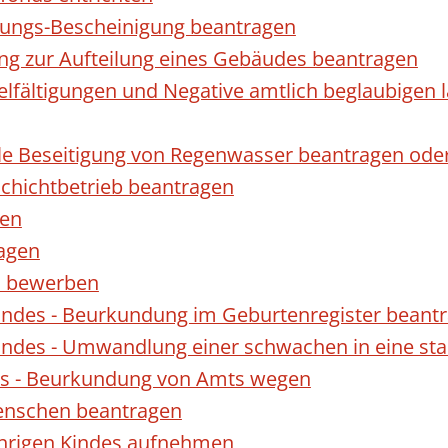
gungs-Bescheinigung beantragen
ng zur Aufteilung eines Gebäudes beantragen
ielfältigungen und Negative amtlich beglaubigen 
le Beseitigung von Regenwasser beantragen ode
hichtbetrieb beantragen
gen
ragen
rn bewerben
indes - Beurkundung im Geburtenregister beant
indes - Umwandlung einer schwachen in eine st
es - Beurkundung von Amts wegen
enschen beantragen
ährigen Kindes aufnehmen