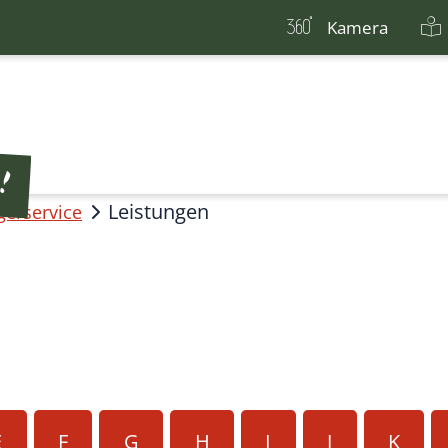
Kamera
Leistungen
gerservice
E
F
G
H
I
J
K