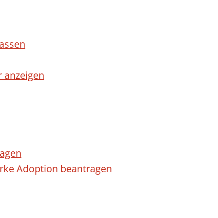
lassen
r anzeigen
ragen
arke Adoption beantragen