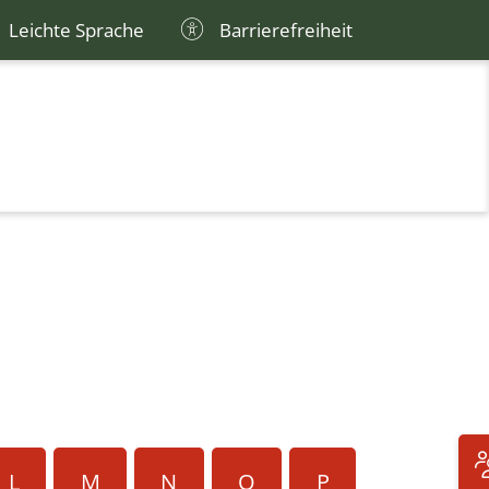
Leichte Sprache
Barrierefreiheit
L
M
N
O
P