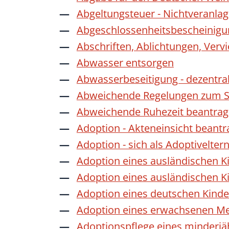
Abgeltungsteuer - Nichtveranla
Abgeschlossenheitsbescheinigu
Abschriften, Ablichtungen, Verv
Abwasser entsorgen
Abwasserbeseitigung - dezentra
Abweichende Regelungen zum Sc
Abweichende Ruhezeit beantra
Adoption - Akteneinsicht beant
Adoption - sich als Adoptivelte
Adoption eines ausländischen K
Adoption eines ausländischen K
Adoption eines deutschen Kind
Adoption eines erwachsenen M
Adoptionspflege eines minderj