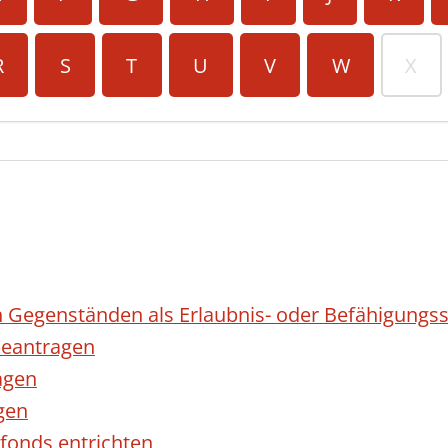
R
S
T
U
V
W
X
 Gegenständen als Erlaubnis- oder Befähigungss
eantragen
agen
gen
fonds entrichten