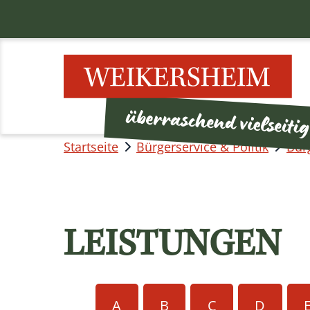
Startseite
Bürgerservice & Politik
Bür
LEISTUNGEN
A
B
C
D