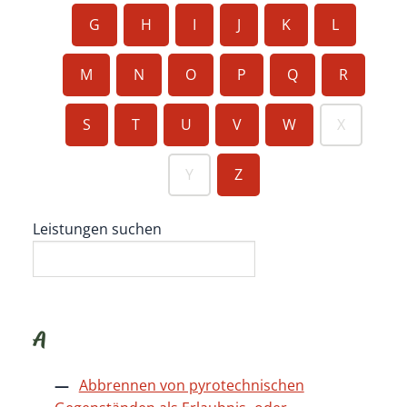
G
H
I
J
K
L
M
N
O
P
Q
R
S
T
U
V
W
X
Y
Z
Leistungen suchen
A
Abbrennen von pyrotechnischen