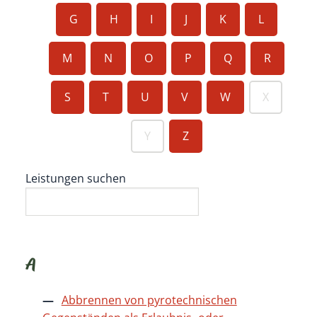
G
H
I
J
K
L
M
N
O
P
Q
R
S
T
U
V
W
X
Y
Z
Leistungen suchen
A
Abbrennen von pyrotechnischen