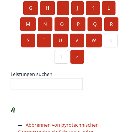
G
H
I
J
K
L
M
N
O
P
Q
R
S
T
U
V
W
X
Y
Z
Leistungen suchen
A
Abbrennen von pyrotechnischen