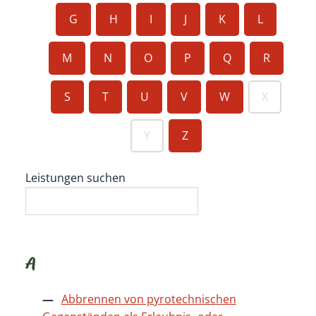
G
H
I
J
K
L
M
N
O
P
Q
R
S
T
U
V
W
X
Y
Z
Leistungen suchen
A
Abbrennen von pyrotechnischen