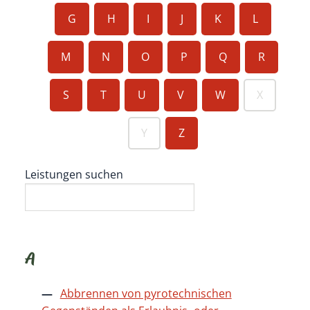
G
H
I
J
K
L
M
N
O
P
Q
R
S
T
U
V
W
X
Y
Z
Leistungen suchen
A
Abbrennen von pyrotechnischen