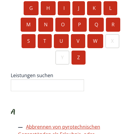
G
H
I
J
K
L
M
N
O
P
Q
R
S
T
U
V
W
X
Y
Z
Leistungen suchen
A
Abbrennen von pyrotechnischen