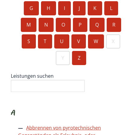
G
H
I
J
K
L
M
N
O
P
Q
R
S
T
U
V
W
X
Y
Z
Leistungen suchen
A
Abbrennen von pyrotechnischen