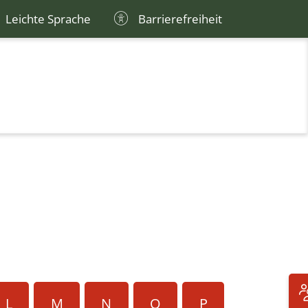
Leichte Sprache
Barrierefreiheit
L
M
N
O
P