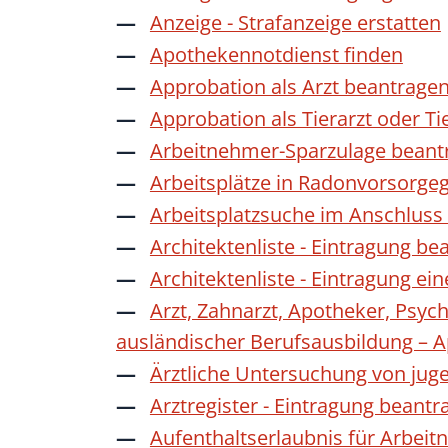
Anzeige - Strafanzeige erstatten
Apothekennotdienst finden
Approbation als Arzt beantrage
Approbation als Tierarzt oder Ti
Arbeitnehmer-Sparzulage beant
Arbeitsplätze in Radonvorsorge
Arbeitsplatzsuche im Anschluss
Architektenliste - Eintragung be
Architektenliste - Eintragung ei
Arzt, Zahnarzt, Apotheker, Psyc
ausländischer Berufsausbildung – 
Ärztliche Untersuchung von jug
Arztregister - Eintragung beantr
Aufenthaltserlaubnis für Arbeit