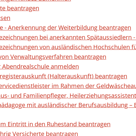
te beantragen
ssen
 - Anerkennung der Weiterbildung beantragen
Bezeichnungen bei anerkannten Spätaussiedler
Bezeichnungen von ausländischen Hochschulen f
 von Verwaltungsverfahren beantragen
ur Abendrealschule anmelden
registerauskunft (Halterauskunft) beantragen
 Servicedienstleister im Rahmen der Geldwäscheau
aus- und Familienpfleger, Heilerziehungsassisten
lpädagoge mit ausländischer Berufsausbildung – 
gem Eintritt in den Ruhestand beantragen
ährig Versicherte beantragen