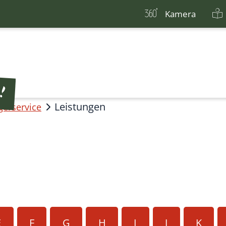
Kamera
Leistungen
gerservice
E
F
G
H
I
J
K