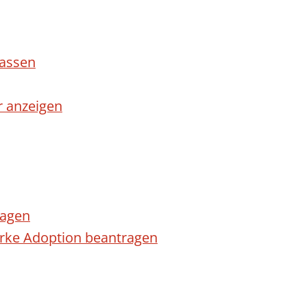
lassen
r anzeigen
ragen
arke Adoption beantragen