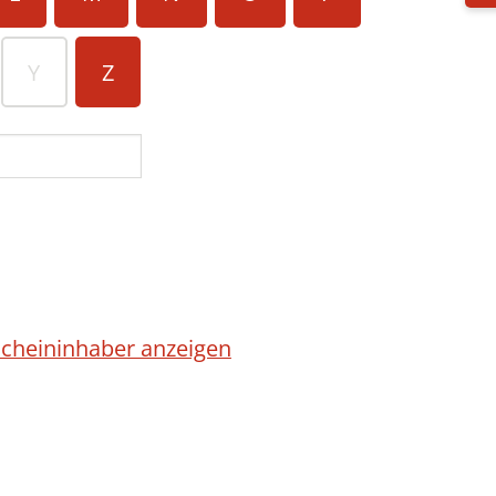
Y
Z
cheininhaber anzeigen