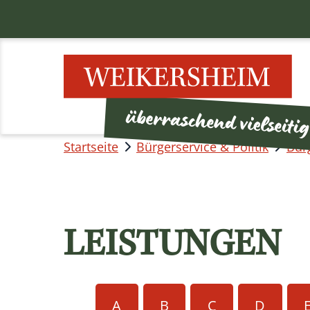
Startseite
Bürgerservice & Politik
Bür
LEISTUNGEN
A
B
C
D