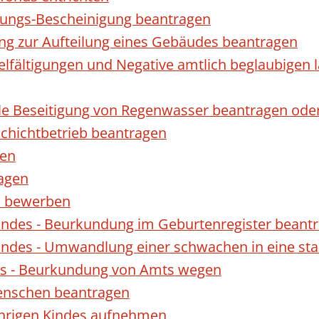
gungs-Bescheinigung beantragen
ng zur Aufteilung eines Gebäudes beantragen
ielfältigungen und Negative amtlich beglaubigen 
le Beseitigung von Regenwasser beantragen ode
hichtbetrieb beantragen
gen
ragen
rn bewerben
indes - Beurkundung im Geburtenregister beant
indes - Umwandlung einer schwachen in eine st
es - Beurkundung von Amts wegen
enschen beantragen
ährigen Kindes aufnehmen