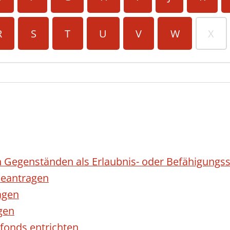
R
S
T
U
V
W
X
 Gegenständen als Erlaubnis- oder Befähigungss
eantragen
agen
gen
fonds entrichten