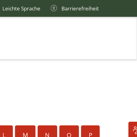
Leichte Sprache
Barrierefreiheit
L
M
N
O
P