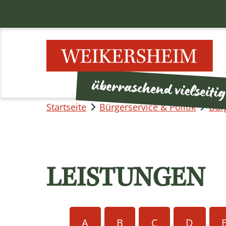
Startseite
Bürgerservice & Politik
Bür
LEISTUNGEN
A
B
C
D