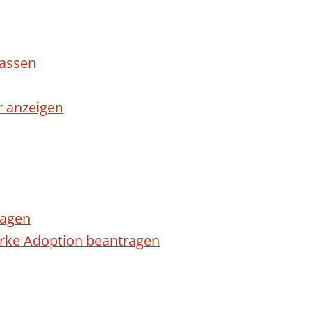
lassen
r anzeigen
ragen
arke Adoption beantragen