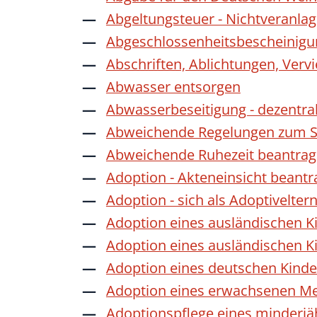
Abgeltungsteuer - Nichtveranla
Abgeschlossenheitsbescheinigu
Abschriften, Ablichtungen, Verv
Abwasser entsorgen
Abwasserbeseitigung - dezentra
Abweichende Regelungen zum Sc
Abweichende Ruhezeit beantra
Adoption - Akteneinsicht beant
Adoption - sich als Adoptivelte
Adoption eines ausländischen K
Adoption eines ausländischen K
Adoption eines deutschen Kind
Adoption eines erwachsenen M
Adoptionspflege eines minderj