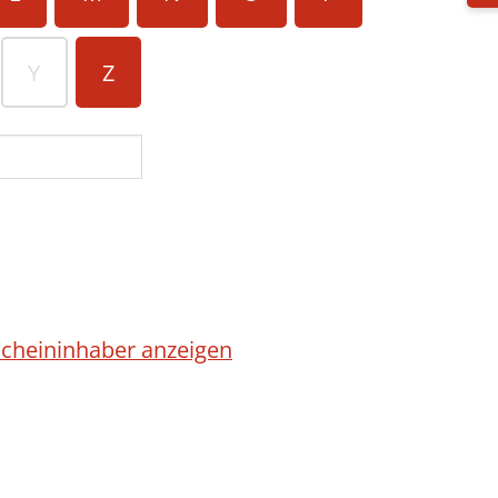
Y
Z
cheininhaber anzeigen