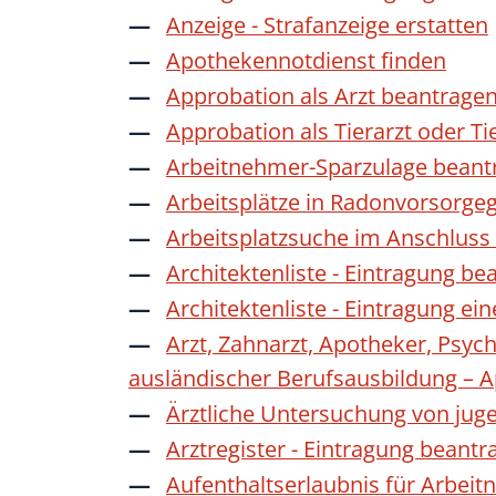
Anzeige - Strafanzeige erstatten
Apothekennotdienst finden
Approbation als Arzt beantrage
Approbation als Tierarzt oder Ti
Arbeitnehmer-Sparzulage beant
Arbeitsplätze in Radonvorsorge
Arbeitsplatzsuche im Anschluss
Architektenliste - Eintragung be
Architektenliste - Eintragung ei
Arzt, Zahnarzt, Apotheker, Psyc
ausländischer Berufsausbildung – 
Ärztliche Untersuchung von jug
Arztregister - Eintragung beantr
Aufenthaltserlaubnis für Arbeit