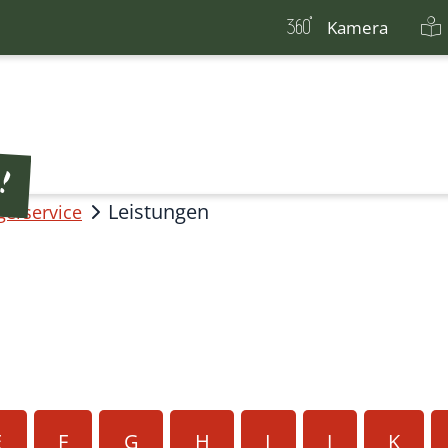
Kamera
Leistungen
gerservice
E
F
G
H
I
J
K