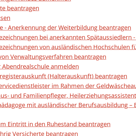
te beantragen
ssen
 - Anerkennung der Weiterbildung beantragen
Bezeichnungen bei anerkannten Spätaussiedler
Bezeichnungen von ausländischen Hochschulen f
 von Verwaltungsverfahren beantragen
ur Abendrealschule anmelden
registerauskunft (Halterauskunft) beantragen
 Servicedienstleister im Rahmen der Geldwäscheau
aus- und Familienpfleger, Heilerziehungsassisten
lpädagoge mit ausländischer Berufsausbildung – 
gem Eintritt in den Ruhestand beantragen
ährig Versicherte beantragen