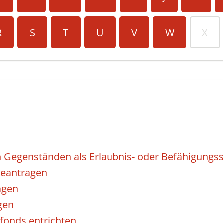
R
S
T
U
V
W
X
 Gegenständen als Erlaubnis- oder Befähigungss
eantragen
agen
gen
fonds entrichten