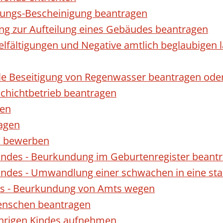
gungs-Bescheinigung beantragen
ng zur Aufteilung eines Gebäudes beantragen
ielfältigungen und Negative amtlich beglaubigen 
le Beseitigung von Regenwasser beantragen ode
hichtbetrieb beantragen
gen
ragen
rn bewerben
indes - Beurkundung im Geburtenregister beant
indes - Umwandlung einer schwachen in eine st
es - Beurkundung von Amts wegen
enschen beantragen
ährigen Kindes aufnehmen