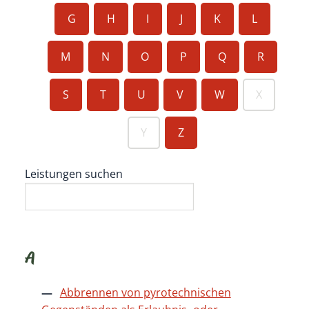
G
H
I
J
K
L
M
N
O
P
Q
R
S
T
U
V
W
X
Y
Z
Leistungen suchen
A
Abbrennen von pyrotechnischen