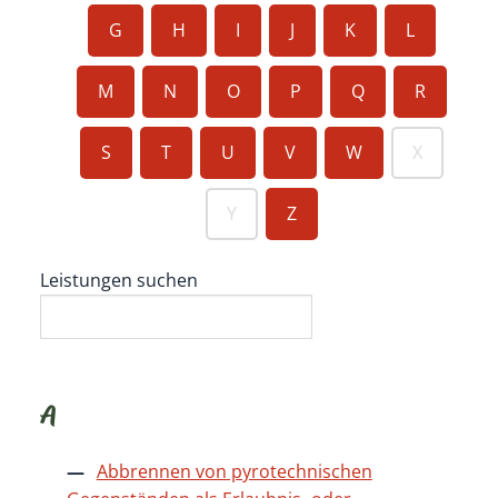
G
H
I
J
K
L
M
N
O
P
Q
R
S
T
U
V
W
X
Y
Z
Leistungen suchen
A
Abbrennen von pyrotechnischen