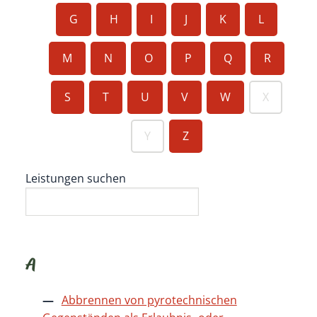
G
H
I
J
K
L
M
N
O
P
Q
R
S
T
U
V
W
X
Y
Z
Leistungen suchen
A
Abbrennen von pyrotechnischen