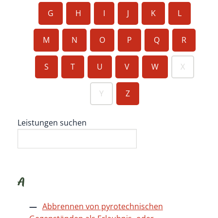
G
H
I
J
K
L
M
N
O
P
Q
R
S
T
U
V
W
X
Y
Z
Leistungen suchen
A
Abbrennen von pyrotechnischen