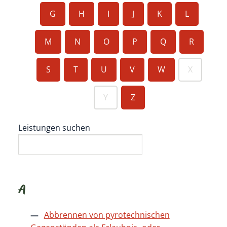
G
H
I
J
K
L
M
N
O
P
Q
R
S
T
U
V
W
X
Y
Z
Leistungen suchen
A
Abbrennen von pyrotechnischen