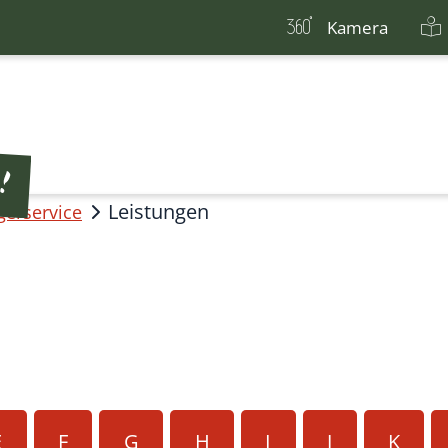
Kamera
Leistungen
gerservice
E
F
G
H
I
J
K