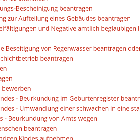
gungs-Bescheinigung beantragen
ng zur Aufteilung eines Gebäudes beantragen
ielfältigungen und Negative amtlich beglaubigen 
le Beseitigung von Regenwasser beantragen ode
hichtbetrieb beantragen
gen
ragen
rn bewerben
indes - Beurkundung im Geburtenregister beant
indes - Umwandlung einer schwachen in eine st
es - Beurkundung von Amts wegen
enschen beantragen
ährigen Kindes aufnehmen