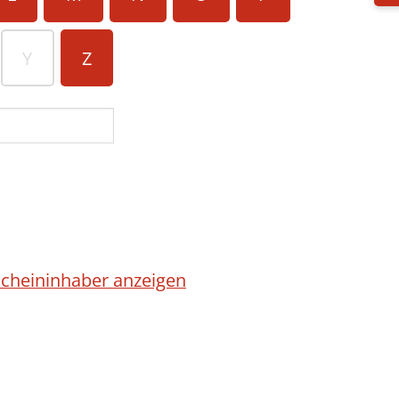
Y
Z
cheininhaber anzeigen