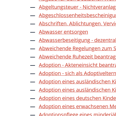
Abgeltungsteuer - Nichtveranla
Abgeschlossenheitsbescheinigu
Abschriften, Ablichtungen, Verv
Abwasser entsorgen
Abwasserbeseitigung - dezentra
Abweichende Regelungen zum Sc
Abweichende Ruhezeit beantra
Adoption - Akteneinsicht beant
Adoption - sich als Adoptivelte
Adoption eines ausländischen K
Adoption eines ausländischen K
Adoption eines deutschen Kind
Adoption eines erwachsenen M
Adoptionspflege eines minderj