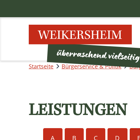
Startseite
Bürgerservice & Politik
Bür
LEISTUNGEN
A
B
C
D