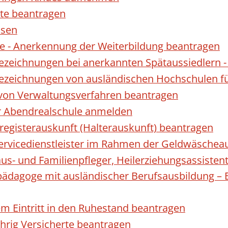
te beantragen
ssen
 - Anerkennung der Weiterbildung beantragen
Bezeichnungen bei anerkannten Spätaussiedler
Bezeichnungen von ausländischen Hochschulen f
 von Verwaltungsverfahren beantragen
ur Abendrealschule anmelden
registerauskunft (Halterauskunft) beantragen
 Servicedienstleister im Rahmen der Geldwäscheau
aus- und Familienpfleger, Heilerziehungsassisten
lpädagoge mit ausländischer Berufsausbildung – 
gem Eintritt in den Ruhestand beantragen
ährig Versicherte beantragen