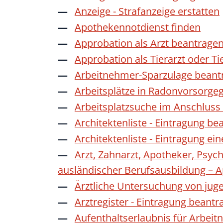
Anzeige - Strafanzeige erstatten
Apothekennotdienst finden
Approbation als Arzt beantrage
Approbation als Tierarzt oder Ti
Arbeitnehmer-Sparzulage beant
Arbeitsplätze in Radonvorsorge
Arbeitsplatzsuche im Anschluss
Architektenliste - Eintragung be
Architektenliste - Eintragung ei
Arzt, Zahnarzt, Apotheker, Psyc
ausländischer Berufsausbildung – 
Ärztliche Untersuchung von jug
Arztregister - Eintragung beantr
Aufenthaltserlaubnis für Arbeit