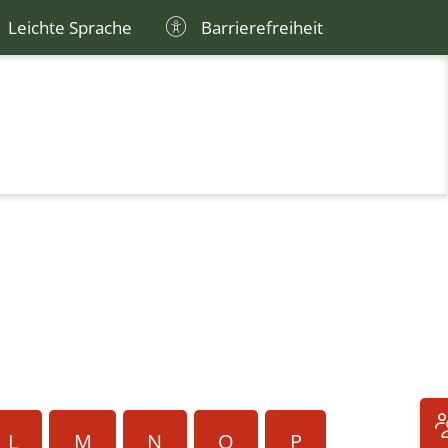
Leichte Sprache
Barrierefreiheit
L
M
N
O
P