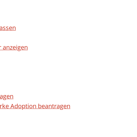
lassen
r anzeigen
ragen
arke Adoption beantragen