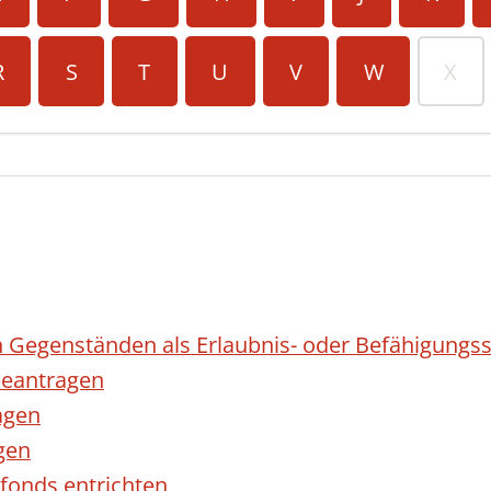
R
S
T
U
V
W
X
 Gegenständen als Erlaubnis- oder Befähigungss
eantragen
agen
gen
fonds entrichten