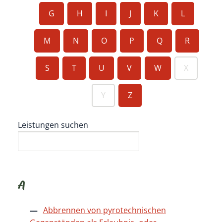
G
H
I
J
K
L
M
N
O
P
Q
R
S
T
U
V
W
X
Y
Z
Leistungen suchen
A
Abbrennen von pyrotechnischen