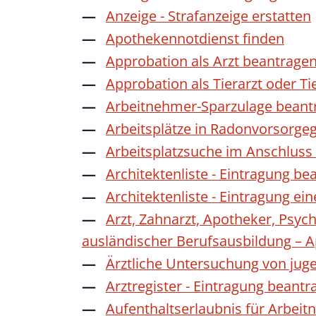
Anzeige - Strafanzeige erstatten
Apothekennotdienst finden
Approbation als Arzt beantrage
Approbation als Tierarzt oder Ti
Arbeitnehmer-Sparzulage beant
Arbeitsplätze in Radonvorsorge
Arbeitsplatzsuche im Anschluss
Architektenliste - Eintragung be
Architektenliste - Eintragung ei
Arzt, Zahnarzt, Apotheker, Psyc
ausländischer Berufsausbildung – 
Ärztliche Untersuchung von jug
Arztregister - Eintragung beantr
Aufenthaltserlaubnis für Arbeit