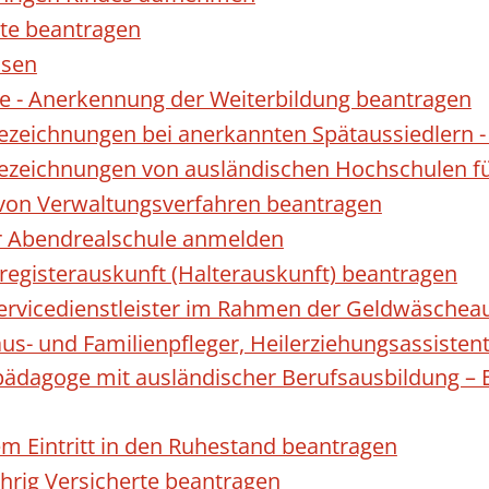
te beantragen
ssen
 - Anerkennung der Weiterbildung beantragen
Bezeichnungen bei anerkannten Spätaussiedler
Bezeichnungen von ausländischen Hochschulen f
 von Verwaltungsverfahren beantragen
ur Abendrealschule anmelden
registerauskunft (Halterauskunft) beantragen
 Servicedienstleister im Rahmen der Geldwäscheau
aus- und Familienpfleger, Heilerziehungsassisten
lpädagoge mit ausländischer Berufsausbildung – 
gem Eintritt in den Ruhestand beantragen
ährig Versicherte beantragen