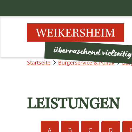
Startseite
Bürgerservice & Politik
Bür
LEISTUNGEN
A
B
C
D