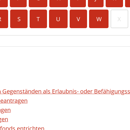
R
S
T
U
V
W
X
 Gegenständen als Erlaubnis- oder Befähigungss
eantragen
agen
gen
fonds entrichten