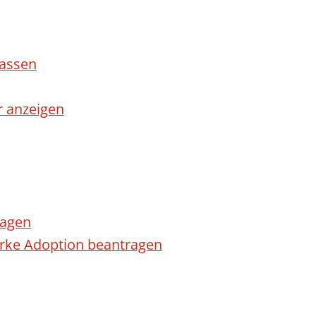
lassen
r anzeigen
ragen
arke Adoption beantragen