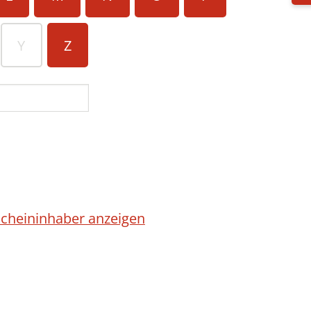
Y
Z
cheininhaber anzeigen