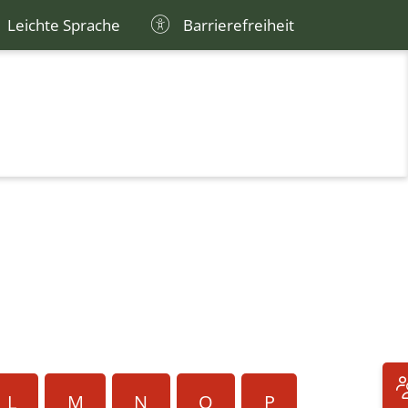
Leichte Sprache
Barrierefreiheit
L
M
N
O
P