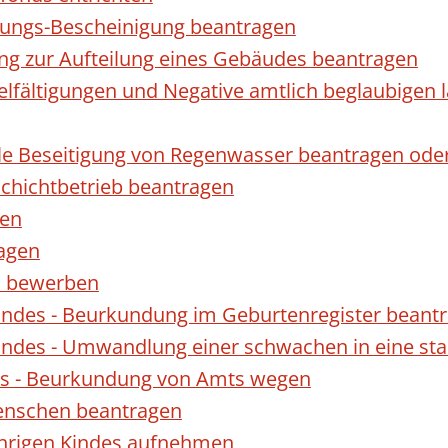
gungs-Bescheinigung beantragen
ng zur Aufteilung eines Gebäudes beantragen
ielfältigungen und Negative amtlich beglaubigen 
le Beseitigung von Regenwasser beantragen ode
hichtbetrieb beantragen
gen
ragen
rn bewerben
indes - Beurkundung im Geburtenregister beant
indes - Umwandlung einer schwachen in eine st
es - Beurkundung von Amts wegen
enschen beantragen
ährigen Kindes aufnehmen