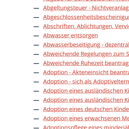
Abgeltungsteuer - Nichtveranla
Abgeschlossenheitsbescheinigu
Abschriften, Ablichtungen, Verv
Abwasser entsorgen
Abwasserbeseitigung - dezentra
Abweichende Regelungen zum Sc
Abweichende Ruhezeit beantra
Adoption - Akteneinsicht beant
Adoption - sich als Adoptivelte
Adoption eines ausländischen K
Adoption eines ausländischen K
Adoption eines deutschen Kind
Adoption eines erwachsenen M
Adoptionspflege eines minderj