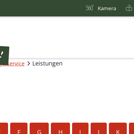
Kamera
Leistungen
gerservice
E
F
G
H
I
J
K