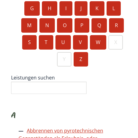
G
H
I
J
K
L
M
N
O
P
Q
R
S
T
U
V
W
X
Y
Z
Leistungen suchen
A
Abbrennen von pyrotechnischen