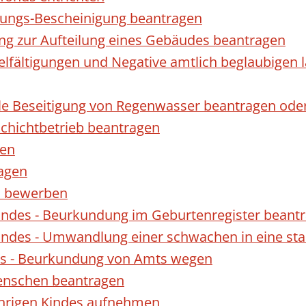
gungs-Bescheinigung beantragen
ng zur Aufteilung eines Gebäudes beantragen
ielfältigungen und Negative amtlich beglaubigen 
le Beseitigung von Regenwasser beantragen ode
hichtbetrieb beantragen
gen
ragen
rn bewerben
indes - Beurkundung im Geburtenregister beant
indes - Umwandlung einer schwachen in eine st
es - Beurkundung von Amts wegen
enschen beantragen
ährigen Kindes aufnehmen