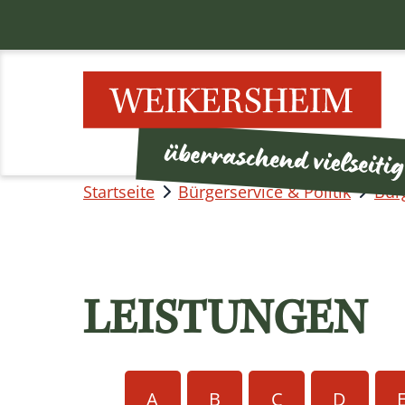
Startseite
Bürgerservice & Politik
Bür
LEISTUNGEN
A
B
C
D