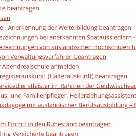
te beantragen
ssen
 - Anerkennung der Weiterbildung beantragen
Bezeichnungen bei anerkannten Spätaussiedler
Bezeichnungen von ausländischen Hochschulen f
 von Verwaltungsverfahren beantragen
ur Abendrealschule anmelden
registerauskunft (Halterauskunft) beantragen
 Servicedienstleister im Rahmen der Geldwäscheau
aus- und Familienpfleger, Heilerziehungsassisten
lpädagoge mit ausländischer Berufsausbildung – 
gem Eintritt in den Ruhestand beantragen
ährig Versicherte beantragen