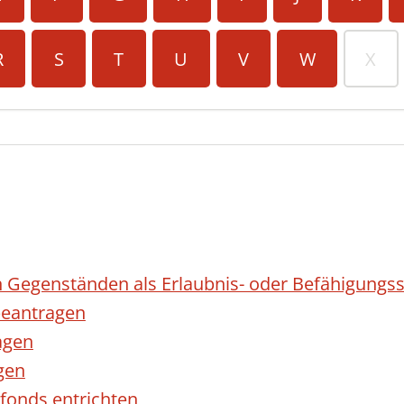
R
S
T
U
V
W
X
 Gegenständen als Erlaubnis- oder Befähigungss
eantragen
agen
gen
fonds entrichten