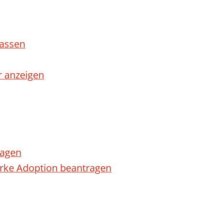
lassen
r anzeigen
ragen
arke Adoption beantragen