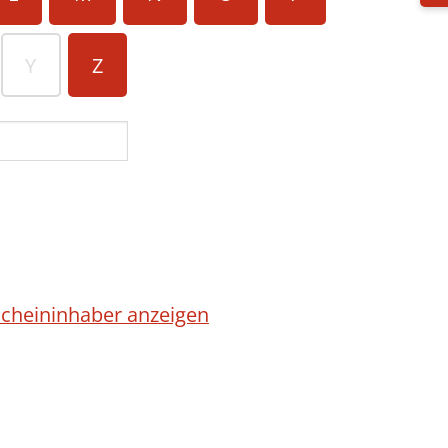
Y
Z
cheininhaber anzeigen