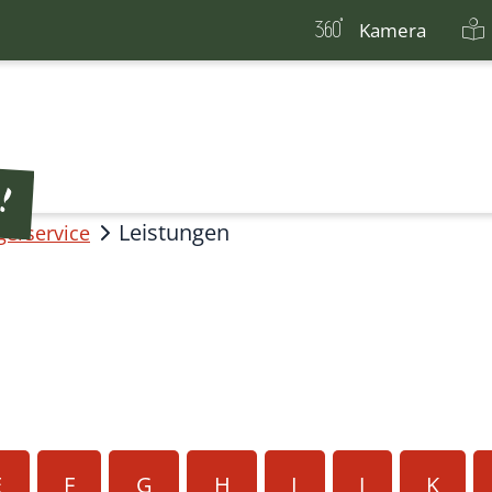
Kamera
Leistungen
gerservice
E
F
G
H
I
J
K