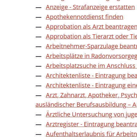
Anzeige - Strafanzeige erstatten
Apothekennotdienst finden
Approbation als Arzt beantrage
Approbation als Tierarzt oder Ti
Arbeitnehmer-Sparzulage beant
Arbeitsplätze in Radonvorsorge
Arbeitsplatzsuche im Anschluss
Architektenliste - Eintragung be
Architektenliste - Eintragung ei
Arzt, Zahnarzt, Apotheker, Psyc
ausländischer Berufsausbildung – 
Ärztliche Untersuchung von jug
Arztregister - Eintragung beantr
Aufenthaltserlaubnis für Arbeit