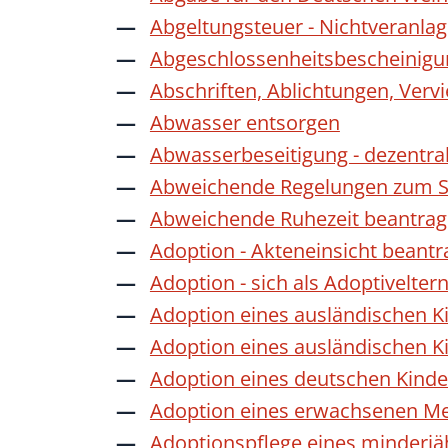
Abgeltungsteuer - Nichtveranla
Abgeschlossenheitsbescheinigu
Abschriften, Ablichtungen, Verv
Abwasser entsorgen
Abwasserbeseitigung - dezentra
Abweichende Regelungen zum Sc
Abweichende Ruhezeit beantra
Adoption - Akteneinsicht beant
Adoption - sich als Adoptivelte
Adoption eines ausländischen K
Adoption eines ausländischen K
Adoption eines deutschen Kind
Adoption eines erwachsenen M
Adoptionspflege eines minderj