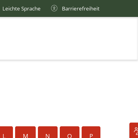
Leichte Sprache
Barrierefreiheit
L
M
N
O
P