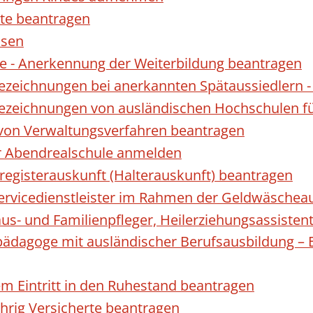
te beantragen
ssen
 - Anerkennung der Weiterbildung beantragen
Bezeichnungen bei anerkannten Spätaussiedler
Bezeichnungen von ausländischen Hochschulen f
 von Verwaltungsverfahren beantragen
ur Abendrealschule anmelden
registerauskunft (Halterauskunft) beantragen
 Servicedienstleister im Rahmen der Geldwäscheau
aus- und Familienpfleger, Heilerziehungsassisten
lpädagoge mit ausländischer Berufsausbildung – 
gem Eintritt in den Ruhestand beantragen
ährig Versicherte beantragen