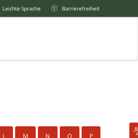
Leichte Sprache
Barrierefreiheit
L
M
N
O
P