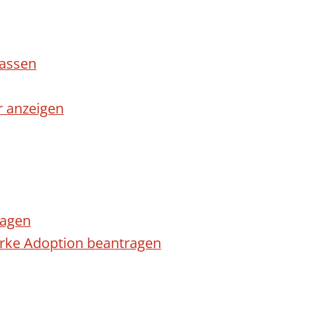
lassen
r anzeigen
ragen
arke Adoption beantragen