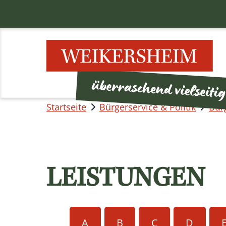
Startseite
Bürgerservice & Politik
Bür
LEISTUNGEN
A
B
C
D