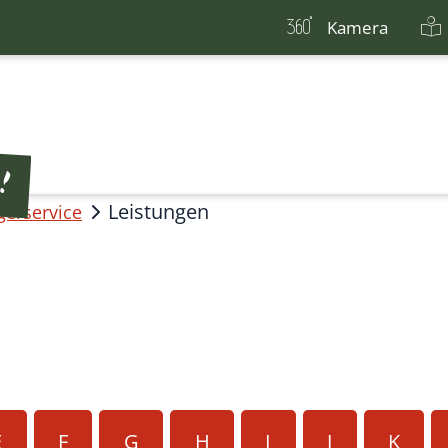
Kamera
Leistungen
gerservice
E
F
G
H
I
J
K