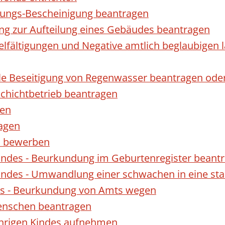
gungs-Bescheinigung beantragen
ng zur Aufteilung eines Gebäudes beantragen
ielfältigungen und Negative amtlich beglaubigen 
le Beseitigung von Regenwasser beantragen ode
hichtbetrieb beantragen
gen
ragen
rn bewerben
indes - Beurkundung im Geburtenregister beant
indes - Umwandlung einer schwachen in eine st
es - Beurkundung von Amts wegen
enschen beantragen
ährigen Kindes aufnehmen