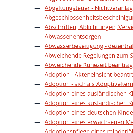
Abgeltungsteuer - Nichtveranla
Abgeschlossenheitsbescheinigu
Abschriften, Ablichtungen, Verv
Abwasser entsorgen
Abwasserbeseitigung - dezentra
Abweichende Regelungen zum Sc
Abweichende Ruhezeit beantra
Adoption - Akteneinsicht beant
Adoption - sich als Adoptivelte
Adoption eines ausländischen K
Adoption eines ausländischen K
Adoption eines deutschen Kind
Adoption eines erwachsenen M
Adoptionspflege eines minderj