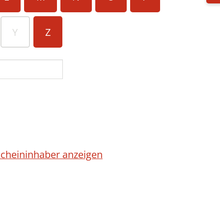
Y
Z
cheininhaber anzeigen