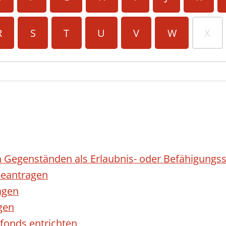
R
S
T
U
V
W
X
 Gegenständen als Erlaubnis- oder Befähigungss
eantragen
agen
gen
fonds entrichten