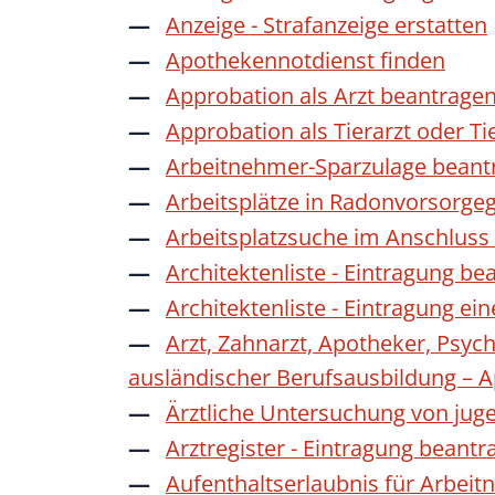
Anzeige - Strafanzeige erstatten
Apothekennotdienst finden
Approbation als Arzt beantrage
Approbation als Tierarzt oder Ti
Arbeitnehmer-Sparzulage beant
Arbeitsplätze in Radonvorsorge
Arbeitsplatzsuche im Anschluss
Architektenliste - Eintragung be
Architektenliste - Eintragung ei
Arzt, Zahnarzt, Apotheker, Psyc
ausländischer Berufsausbildung – 
Ärztliche Untersuchung von jug
Arztregister - Eintragung beantr
Aufenthaltserlaubnis für Arbeit