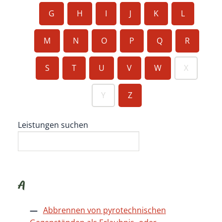
G
H
I
J
K
L
M
N
O
P
Q
R
S
T
U
V
W
X
Y
Z
Leistungen suchen
A
Abbrennen von pyrotechnischen