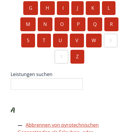
G
H
I
J
K
L
M
N
O
P
Q
R
S
T
U
V
W
X
Y
Z
Leistungen suchen
A
Abbrennen von pyrotechnischen