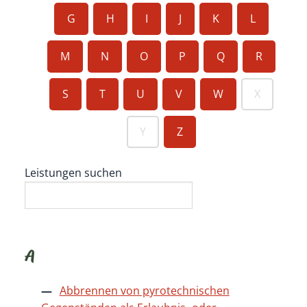
G
H
I
J
K
L
M
N
O
P
Q
R
S
T
U
V
W
X
Y
Z
Leistungen suchen
A
Abbrennen von pyrotechnischen