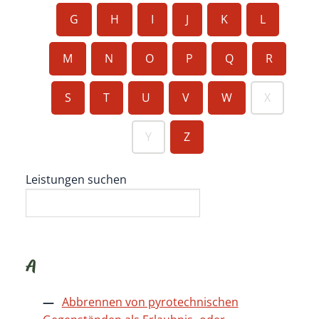
G
H
I
J
K
L
M
N
O
P
Q
R
S
T
U
V
W
X
Y
Z
Leistungen suchen
A
Abbrennen von pyrotechnischen