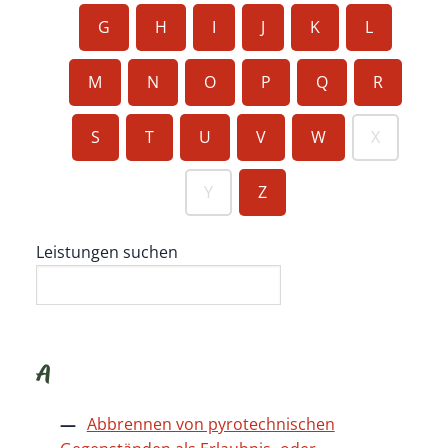
G
H
I
J
K
L
M
N
O
P
Q
R
S
T
U
V
W
X
Y
Z
Leistungen suchen
A
Abbrennen von pyrotechnischen