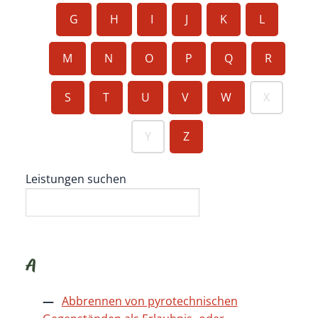
G
H
I
J
K
L
M
N
O
P
Q
R
S
T
U
V
W
X
Y
Z
Leistungen suchen
A
Abbrennen von pyrotechnischen