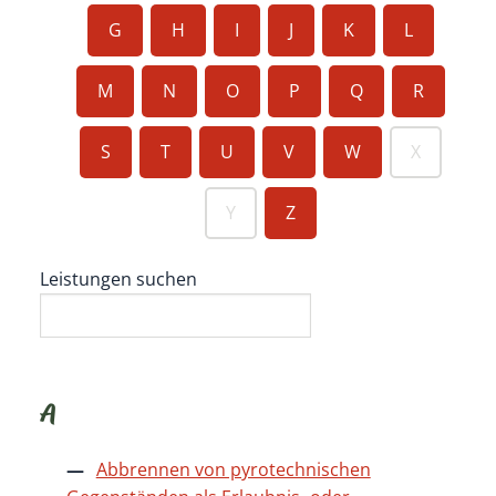
G
H
I
J
K
L
M
N
O
P
Q
R
S
T
U
V
W
X
Y
Z
Leistungen suchen
A
Abbrennen von pyrotechnischen