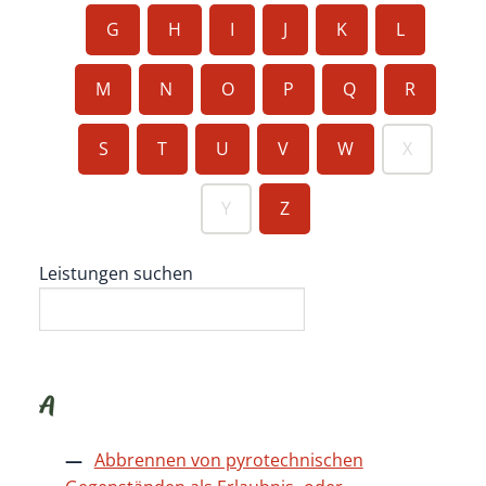
G
H
I
J
K
L
M
N
O
P
Q
R
S
T
U
V
W
X
Y
Z
Leistungen suchen
A
Abbrennen von pyrotechnischen