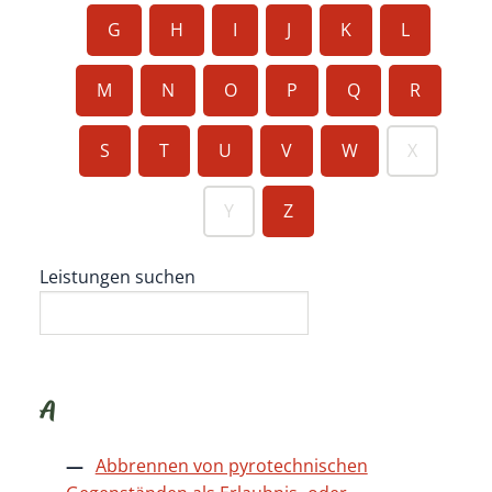
G
H
I
J
K
L
M
N
O
P
Q
R
S
T
U
V
W
X
Y
Z
Leistungen suchen
A
Abbrennen von pyrotechnischen