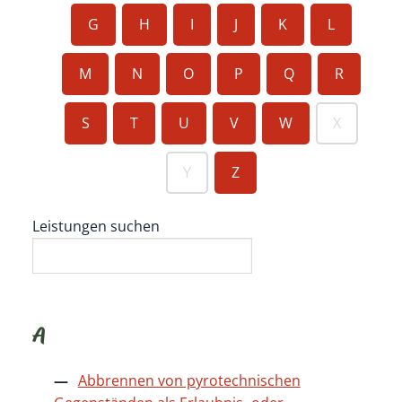
G
H
I
J
K
L
M
N
O
P
Q
R
S
T
U
V
W
X
Y
Z
Leistungen suchen
A
Abbrennen von pyrotechnischen