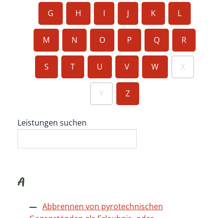
G
H
I
J
K
L
M
N
O
P
Q
R
S
T
U
V
W
X
Y
Z
Leistungen suchen
A
Abbrennen von pyrotechnischen