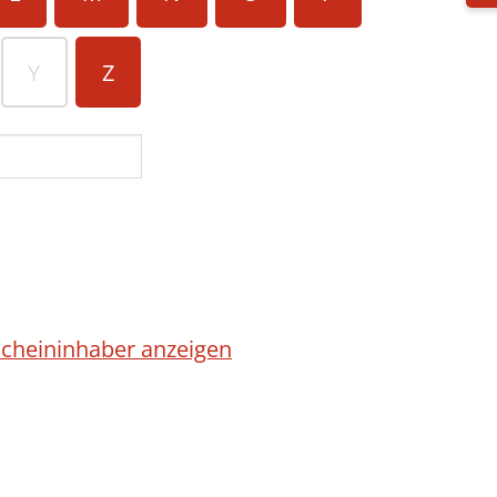
Y
Z
cheininhaber anzeigen