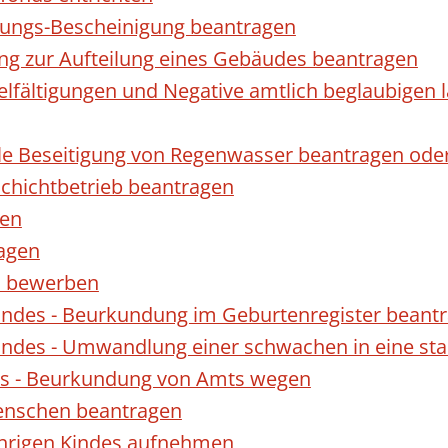
gungs-Bescheinigung beantragen
ng zur Aufteilung eines Gebäudes beantragen
ielfältigungen und Negative amtlich beglaubigen 
le Beseitigung von Regenwasser beantragen ode
hichtbetrieb beantragen
gen
ragen
rn bewerben
indes - Beurkundung im Geburtenregister beant
indes - Umwandlung einer schwachen in eine st
es - Beurkundung von Amts wegen
enschen beantragen
ährigen Kindes aufnehmen