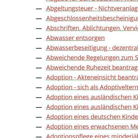
Abgeltungsteuer - Nichtveranla
Abgeschlossenheitsbescheinigu
Abschriften, Ablichtungen, Verv
Abwasser entsorgen
Abwasserbeseitigung - dezentra
Abweichende Regelungen zum Sc
Abweichende Ruhezeit beantra
Adoption - Akteneinsicht beant
Adoption - sich als Adoptivelte
Adoption eines ausländischen K
Adoption eines ausländischen K
Adoption eines deutschen Kind
Adoption eines erwachsenen M
Adoptionspflege eines minderj