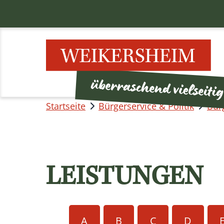
Startseite
Bürgerservice & Politik
Bür
LEISTUNGEN
A
B
C
D