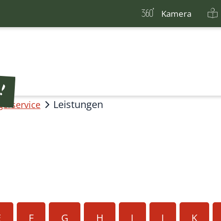
Kamera
Leistungen
gerservice
E
F
G
H
I
J
K