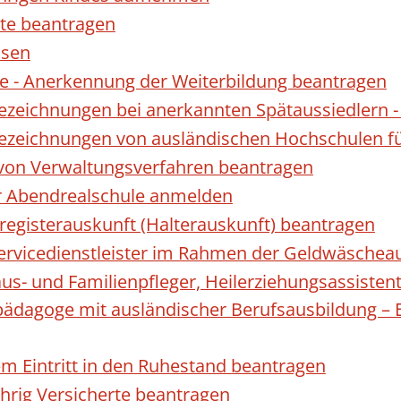
te beantragen
ssen
 - Anerkennung der Weiterbildung beantragen
Bezeichnungen bei anerkannten Spätaussiedler
Bezeichnungen von ausländischen Hochschulen f
 von Verwaltungsverfahren beantragen
ur Abendrealschule anmelden
registerauskunft (Halterauskunft) beantragen
 Servicedienstleister im Rahmen der Geldwäscheau
aus- und Familienpfleger, Heilerziehungsassisten
lpädagoge mit ausländischer Berufsausbildung – 
gem Eintritt in den Ruhestand beantragen
ährig Versicherte beantragen