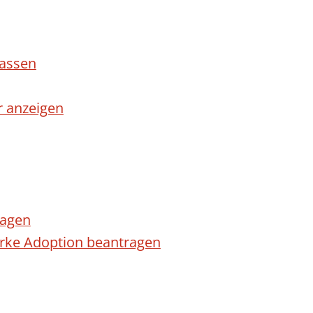
lassen
r anzeigen
ragen
arke Adoption beantragen