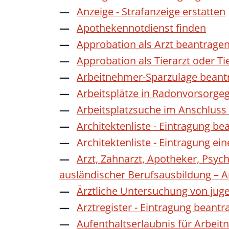
Anzeige - Strafanzeige erstatten
Apothekennotdienst finden
Approbation als Arzt beantrage
Approbation als Tierarzt oder Ti
Arbeitnehmer-Sparzulage beant
Arbeitsplätze in Radonvorsorge
Arbeitsplatzsuche im Anschluss
Architektenliste - Eintragung be
Architektenliste - Eintragung ei
Arzt, Zahnarzt, Apotheker, Psyc
ausländischer Berufsausbildung – 
Ärztliche Untersuchung von jug
Arztregister - Eintragung beantr
Aufenthaltserlaubnis für Arbeit