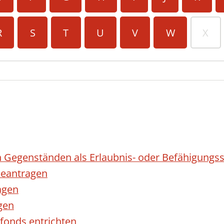
R
S
T
U
V
W
X
 Gegenständen als Erlaubnis- oder Befähigungss
eantragen
agen
gen
fonds entrichten