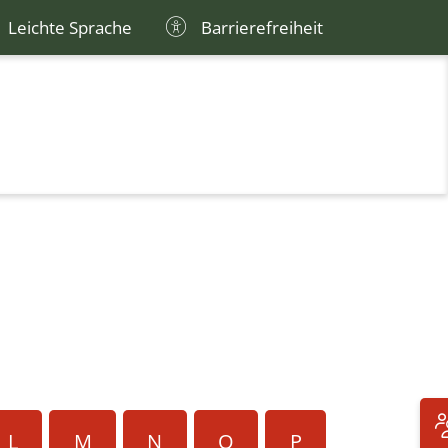
Leichte Sprache
Barrierefreiheit
L
M
N
O
P