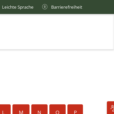
Leichte Sprache
Barrierefreiheit
L
M
N
O
P