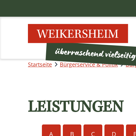
Startseite
Bürgerservice & Politik
Bür
LEISTUNGEN
A
B
C
D