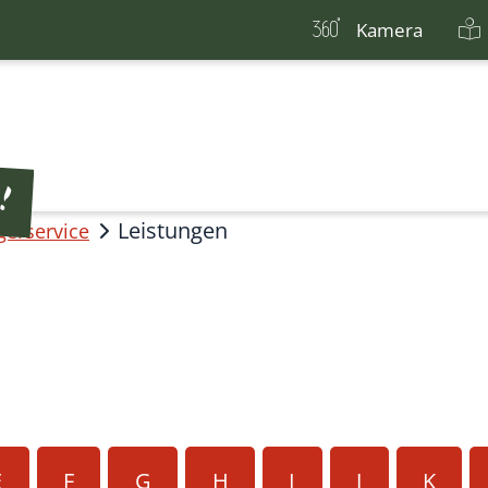
Kamera
Leistungen
gerservice
E
F
G
H
I
J
K