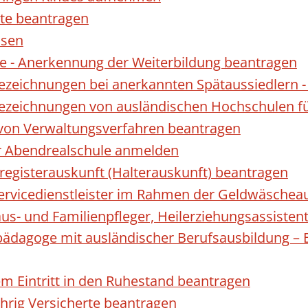
te beantragen
ssen
 - Anerkennung der Weiterbildung beantragen
Bezeichnungen bei anerkannten Spätaussiedler
Bezeichnungen von ausländischen Hochschulen f
 von Verwaltungsverfahren beantragen
ur Abendrealschule anmelden
registerauskunft (Halterauskunft) beantragen
 Servicedienstleister im Rahmen der Geldwäscheau
aus- und Familienpfleger, Heilerziehungsassisten
lpädagoge mit ausländischer Berufsausbildung – 
gem Eintritt in den Ruhestand beantragen
ährig Versicherte beantragen