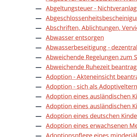
Abgeltungsteuer - Nichtveranla
Abgeschlossenheitsbescheinigu
Abschriften, Ablichtungen, Verv
Abwasser entsorgen
Abwasserbeseitigung - dezentra
Abweichende Regelungen zum Sc
Abweichende Ruhezeit beantra
Adoption - Akteneinsicht beant
Adoption - sich als Adoptivelte
Adoption eines ausländischen K
Adoption eines ausländischen K
Adoption eines deutschen Kind
Adoption eines erwachsenen M
Adoptionspflege eines minderj