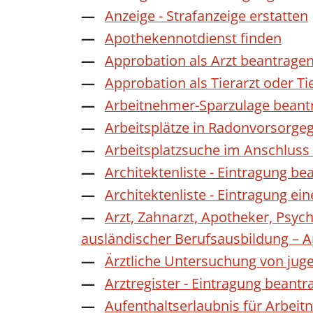
Anzeige - Strafanzeige erstatten
Apothekennotdienst finden
Approbation als Arzt beantrage
Approbation als Tierarzt oder Ti
Arbeitnehmer-Sparzulage beant
Arbeitsplätze in Radonvorsorge
Arbeitsplatzsuche im Anschluss
Architektenliste - Eintragung be
Architektenliste - Eintragung ei
Arzt, Zahnarzt, Apotheker, Psyc
ausländischer Berufsausbildung – 
Ärztliche Untersuchung von jug
Arztregister - Eintragung beantr
Aufenthaltserlaubnis für Arbeit