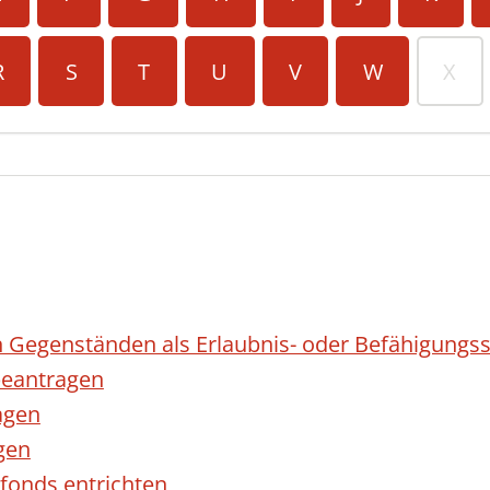
R
S
T
U
V
W
X
 Gegenständen als Erlaubnis- oder Befähigungss
eantragen
agen
gen
fonds entrichten