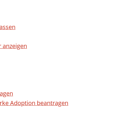
lassen
r anzeigen
ragen
arke Adoption beantragen