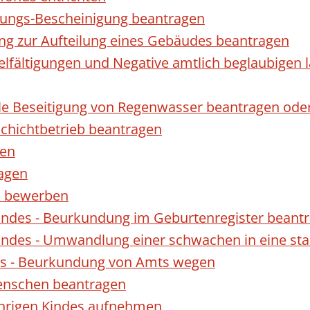
gungs-Bescheinigung beantragen
ng zur Aufteilung eines Gebäudes beantragen
ielfältigungen und Negative amtlich beglaubigen 
le Beseitigung von Regenwasser beantragen ode
hichtbetrieb beantragen
gen
ragen
rn bewerben
indes - Beurkundung im Geburtenregister beant
indes - Umwandlung einer schwachen in eine st
es - Beurkundung von Amts wegen
enschen beantragen
ährigen Kindes aufnehmen