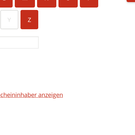
Y
Z
cheininhaber anzeigen