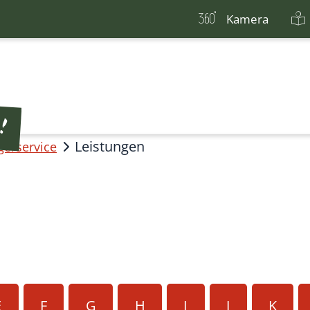
Kamera
Leistungen
gerservice
E
F
G
H
I
J
K