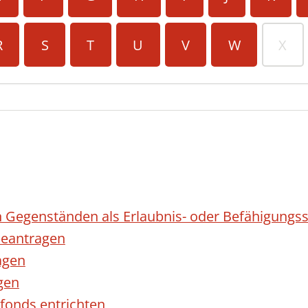
R
S
T
U
V
W
X
 Gegenständen als Erlaubnis- oder Befähigungss
eantragen
agen
gen
fonds entrichten