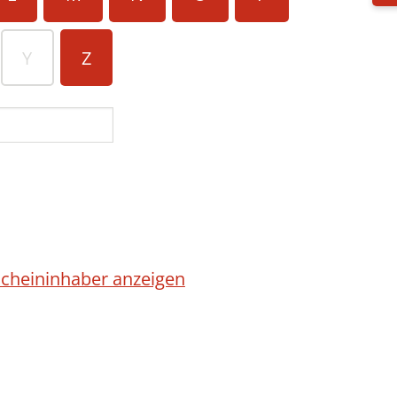
Y
Z
cheininhaber anzeigen