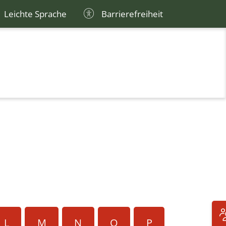
Leichte Sprache
Barrierefreiheit
L
M
N
O
P