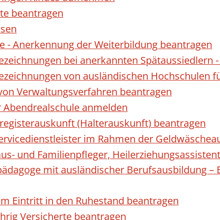
te beantragen
ssen
 - Anerkennung der Weiterbildung beantragen
Bezeichnungen bei anerkannten Spätaussiedler
Bezeichnungen von ausländischen Hochschulen f
 von Verwaltungsverfahren beantragen
ur Abendrealschule anmelden
registerauskunft (Halterauskunft) beantragen
 Servicedienstleister im Rahmen der Geldwäscheau
aus- und Familienpfleger, Heilerziehungsassisten
lpädagoge mit ausländischer Berufsausbildung – 
gem Eintritt in den Ruhestand beantragen
ährig Versicherte beantragen