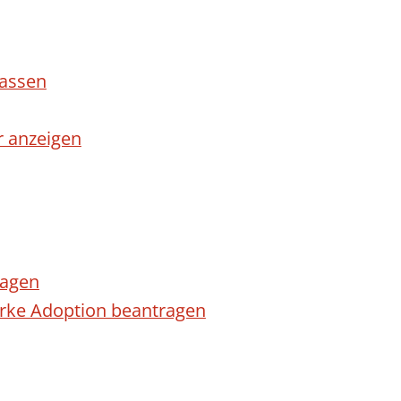
lassen
r anzeigen
ragen
arke Adoption beantragen