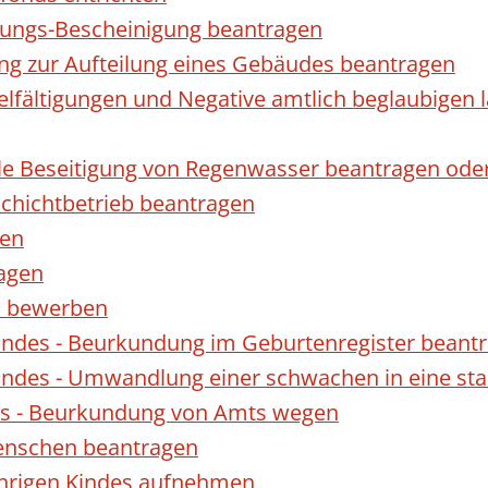
gungs-Bescheinigung beantragen
ng zur Aufteilung eines Gebäudes beantragen
ielfältigungen und Negative amtlich beglaubigen 
le Beseitigung von Regenwasser beantragen ode
hichtbetrieb beantragen
gen
ragen
rn bewerben
indes - Beurkundung im Geburtenregister beant
indes - Umwandlung einer schwachen in eine st
es - Beurkundung von Amts wegen
enschen beantragen
ährigen Kindes aufnehmen