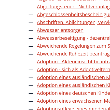
Abgeltungsteuer - Nichtveranla
Abgeschlossenheitsbescheinigu
Abschriften, Ablichtungen, Verv
Abwasser entsorgen
Abwasserbeseitigung - dezentra
Abweichende Regelungen zum Sc
Abweichende Ruhezeit beantra
Adoption - Akteneinsicht beant
Adoption - sich als Adoptivelte
Adoption eines ausländischen K
Adoption eines ausländischen K
Adoption eines deutschen Kind
Adoption eines erwachsenen M
Adoptionspflege eines minderj