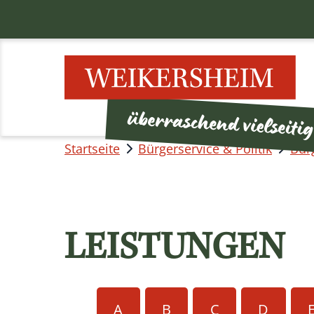
Startseite
Bürgerservice & Politik
Bür
LEISTUNGEN
A
B
C
D