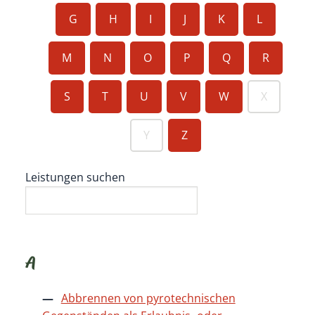
G
H
I
J
K
L
M
N
O
P
Q
R
S
T
U
V
W
X
Y
Z
Leistungen suchen
A
Abbrennen von pyrotechnischen