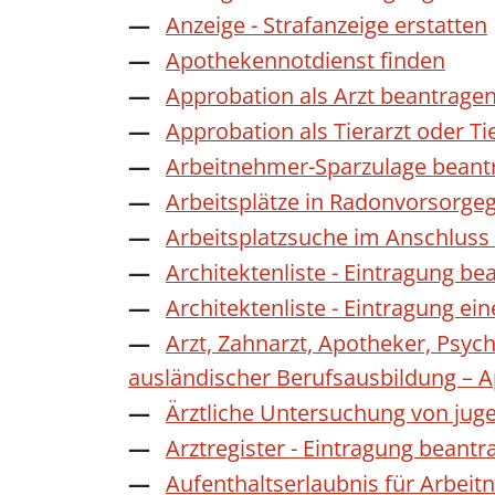
Anzeige - Strafanzeige erstatten
Apothekennotdienst finden
Approbation als Arzt beantrage
Approbation als Tierarzt oder Ti
Arbeitnehmer-Sparzulage beant
Arbeitsplätze in Radonvorsorge
Arbeitsplatzsuche im Anschluss
Architektenliste - Eintragung be
Architektenliste - Eintragung ei
Arzt, Zahnarzt, Apotheker, Psyc
ausländischer Berufsausbildung – 
Ärztliche Untersuchung von jug
Arztregister - Eintragung beantr
Aufenthaltserlaubnis für Arbeit