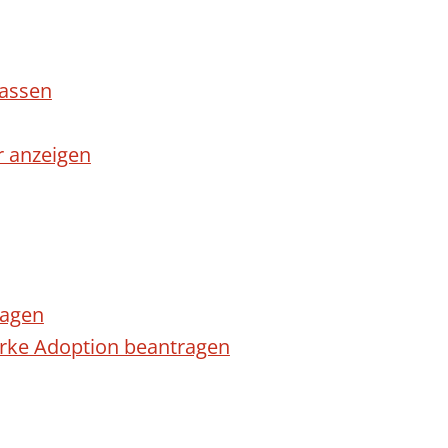
lassen
r anzeigen
ragen
arke Adoption beantragen