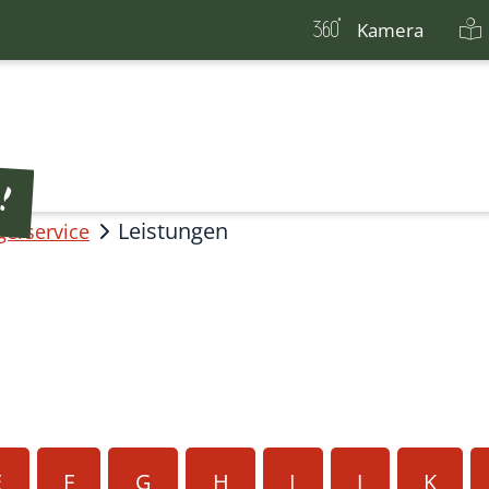
Kamera
Leistungen
gerservice
E
F
G
H
I
J
K