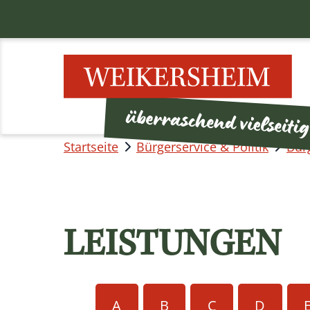
Startseite
Bürgerservice & Politik
Bür
LEISTUNGEN
A
B
C
D