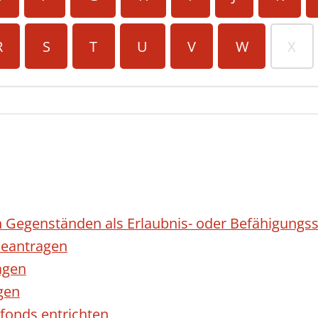
R
S
T
U
V
W
X
 Gegenständen als Erlaubnis- oder Befähigungss
eantragen
agen
gen
fonds entrichten