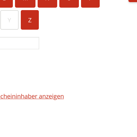
Y
Z
cheininhaber anzeigen