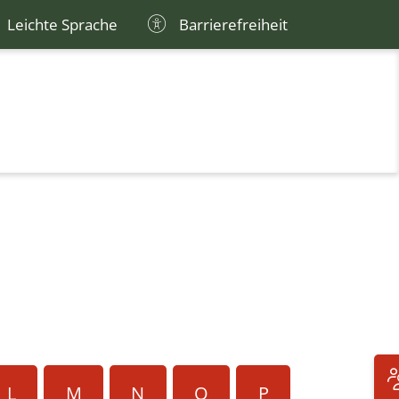
Leichte Sprache
Barrierefreiheit
L
M
N
O
P