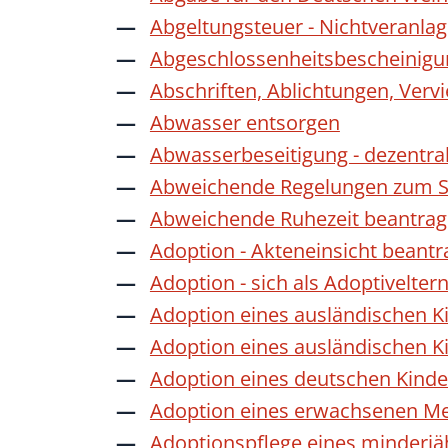
Abgeltungsteuer - Nichtveranla
Abgeschlossenheitsbescheinigu
Abschriften, Ablichtungen, Verv
Abwasser entsorgen
Abwasserbeseitigung - dezentra
Abweichende Regelungen zum Sc
Abweichende Ruhezeit beantra
Adoption - Akteneinsicht beant
Adoption - sich als Adoptivelte
Adoption eines ausländischen K
Adoption eines ausländischen K
Adoption eines deutschen Kind
Adoption eines erwachsenen M
Adoptionspflege eines minderj