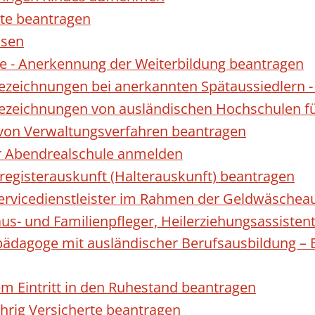
te beantragen
ssen
 - Anerkennung der Weiterbildung beantragen
Bezeichnungen bei anerkannten Spätaussiedler
Bezeichnungen von ausländischen Hochschulen f
 von Verwaltungsverfahren beantragen
ur Abendrealschule anmelden
registerauskunft (Halterauskunft) beantragen
 Servicedienstleister im Rahmen der Geldwäscheau
aus- und Familienpfleger, Heilerziehungsassisten
lpädagoge mit ausländischer Berufsausbildung – 
gem Eintritt in den Ruhestand beantragen
ährig Versicherte beantragen