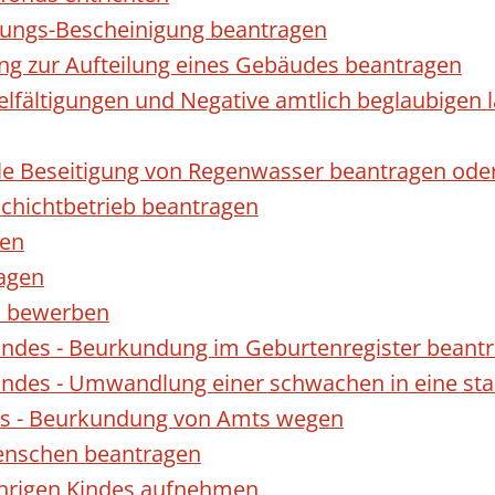
gungs-Bescheinigung beantragen
ng zur Aufteilung eines Gebäudes beantragen
ielfältigungen und Negative amtlich beglaubigen 
le Beseitigung von Regenwasser beantragen ode
hichtbetrieb beantragen
gen
ragen
rn bewerben
indes - Beurkundung im Geburtenregister beant
indes - Umwandlung einer schwachen in eine st
es - Beurkundung von Amts wegen
enschen beantragen
ährigen Kindes aufnehmen