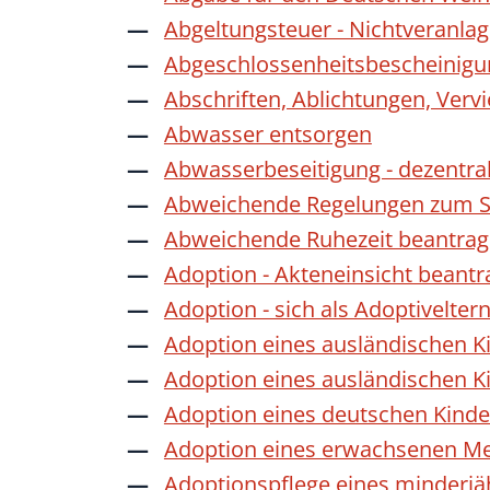
Abgeltungsteuer - Nichtveranla
Abgeschlossenheitsbescheinigu
Abschriften, Ablichtungen, Verv
Abwasser entsorgen
Abwasserbeseitigung - dezentra
Abweichende Regelungen zum Sc
Abweichende Ruhezeit beantra
Adoption - Akteneinsicht beant
Adoption - sich als Adoptivelte
Adoption eines ausländischen K
Adoption eines ausländischen K
Adoption eines deutschen Kind
Adoption eines erwachsenen M
Adoptionspflege eines minderj