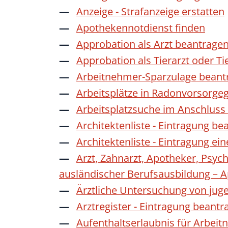
Anzeige - Strafanzeige erstatten
Apothekennotdienst finden
Approbation als Arzt beantrage
Approbation als Tierarzt oder Ti
Arbeitnehmer-Sparzulage beant
Arbeitsplätze in Radonvorsorge
Arbeitsplatzsuche im Anschluss
Architektenliste - Eintragung be
Architektenliste - Eintragung ei
Arzt, Zahnarzt, Apotheker, Psyc
ausländischer Berufsausbildung – 
Ärztliche Untersuchung von jug
Arztregister - Eintragung beantr
Aufenthaltserlaubnis für Arbeit