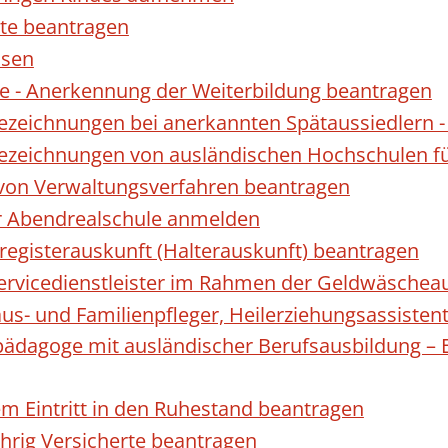
te beantragen
ssen
 - Anerkennung der Weiterbildung beantragen
Bezeichnungen bei anerkannten Spätaussiedler
Bezeichnungen von ausländischen Hochschulen f
 von Verwaltungsverfahren beantragen
ur Abendrealschule anmelden
registerauskunft (Halterauskunft) beantragen
 Servicedienstleister im Rahmen der Geldwäscheau
aus- und Familienpfleger, Heilerziehungsassisten
lpädagoge mit ausländischer Berufsausbildung – 
gem Eintritt in den Ruhestand beantragen
ährig Versicherte beantragen