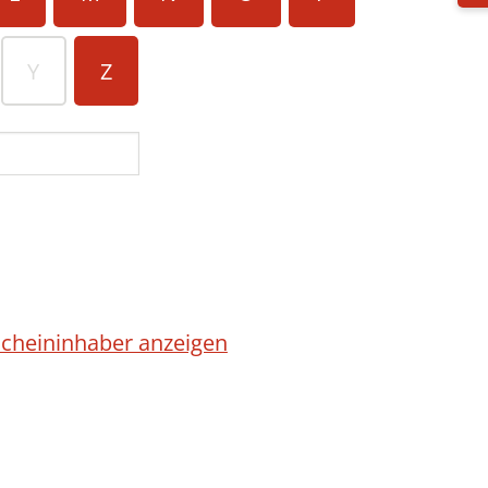
Y
Z
cheininhaber anzeigen