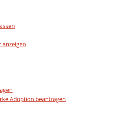
lassen
r anzeigen
ragen
arke Adoption beantragen