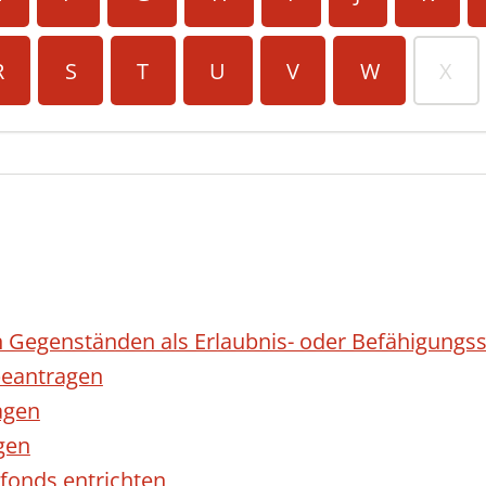
R
S
T
U
V
W
X
 Gegenständen als Erlaubnis- oder Befähigungss
eantragen
agen
gen
fonds entrichten