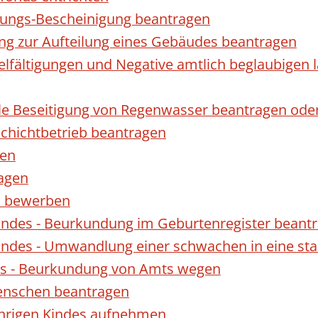
gungs-Bescheinigung beantragen
ng zur Aufteilung eines Gebäudes beantragen
ielfältigungen und Negative amtlich beglaubigen 
le Beseitigung von Regenwasser beantragen ode
hichtbetrieb beantragen
gen
ragen
rn bewerben
indes - Beurkundung im Geburtenregister beant
indes - Umwandlung einer schwachen in eine st
es - Beurkundung von Amts wegen
enschen beantragen
ährigen Kindes aufnehmen