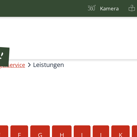
Kamera
Leistungen
gerservice
E
F
G
H
I
J
K