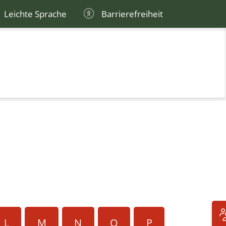
Leichte Sprache
Barrierefreiheit
L
M
N
O
P