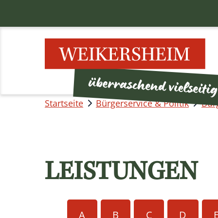
Startseite
Bürgerservice & Politik
Bür
LEISTUNGEN
A
B
C
D